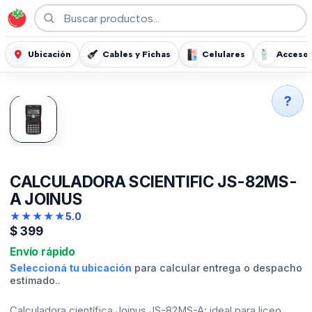
Ubicación
Cables y Fichas
Celulares
Accesor
?
CALCULADORA SCIENTIFIC JS-82MS-
A JOINUS
★
★
★
★
★
5.0
$
399
Envío rápido
Seleccioná tu ubicación
para calcular entrega o despacho
estimado..
Calculadora científica Joinus JS-82MS-A: ideal para liceo,