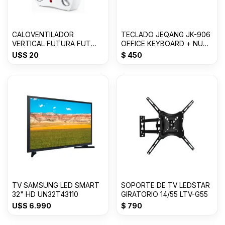
CALOVENTILADOR
TECLADO JEQANG JK-906
VERTICAL FUTURA FUT
OFFICE KEYBOARD + NUM
CV2001
USB
U$S
20
$
450
TV SAMSUNG LED SMART
SOPORTE DE TV LEDSTAR
32" HD UN32T43110
GIRATORIO 14/55 LTV-G55
U$S
6.990
$
790