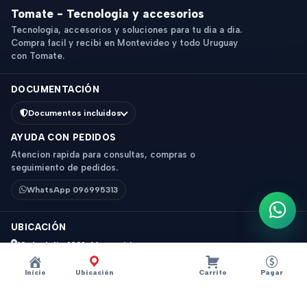
Tomate - Tecnologia y accesorios
Tecnologia, accesorios y soluciones para tu dia a dia.
Compra facil y recibi en Montevideo y todo Uruguay
con Tomate.
DOCUMENTACIÓN
Documentos incluidos
AYUDA CON PEDIDOS
Atencion rapida para consultas, compras o
seguimiento de pedidos.
WhatsApp 096995313
Escri
UBICACIÓN
18 de Julio 1831, Montevideo
Horario: 9 a 18 hs
Inicio
Ubicación
Carrito
Pagar
Ver mapa
Instagram
Descripción