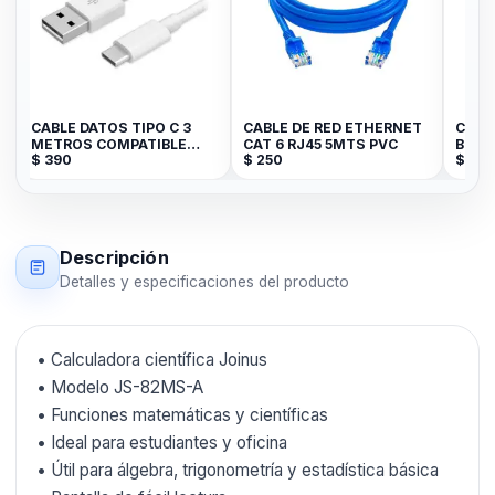
CABLE DATOS TIPO C 3
CABLE DE RED ETHERNET
Case 
/
METROS COMPATIBLE
CAT 6 RJ45 5MTS PVC
Brill
$
390
$
250
$
799
BLANCO JK
Descripción
Detalles y especificaciones del producto
• Calculadora científica Joinus
• Modelo JS-82MS-A
• Funciones matemáticas y científicas
• Ideal para estudiantes y oficina
• Útil para álgebra, trigonometría y estadística básica