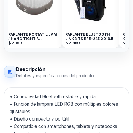
PARLANTE PORTATIL JAM
PARLANTE BLUETOOTH
PARL
/ HANG TIGHT /
LINKBITS RFR-245 2 X 6.5¨
KTS-1
$
2.190
$
2.990
$
1.9
BLUETOOTH / GRIS
Descripción
Detalles y especificaciones del producto
• Conectividad Bluetooth estable y rápida
• Función de lámpara LED RGB con múltiples colores
ajustables
• Diseño compacto y portátil
• Compatible con smartphones, tablets y notebooks