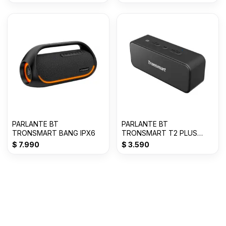
PARLANTE BT
PARLANTE BT
TRONSMART BANG IPX6
TRONSMART T2 PLUS
MICRO SD / 20W / 24 HS /
$
7.990
$
3.590
WATER