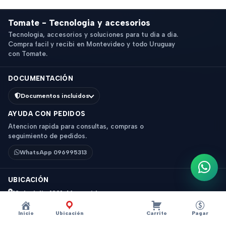
Tomate - Tecnologia y accesorios
Tecnologia, accesorios y soluciones para tu dia a dia.
Compra facil y recibi en Montevideo y todo Uruguay
con Tomate.
DOCUMENTACIÓN
Documentos incluidos
AYUDA CON PEDIDOS
Atencion rapida para consultas, compras o
seguimiento de pedidos.
WhatsApp 096995313
Escri
UBICACIÓN
18 de Julio 1831, Montevideo
Horario: 9 a 18 hs
Inicio
Ubicación
Carrito
Pagar