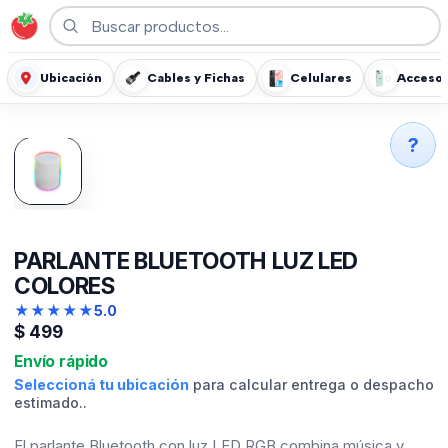
Ubicación
Cables y Fichas
Celulares
Accesor
?
PARLANTE BLUETOOTH LUZ LED
COLORES
★
★
★
★
★
5.0
$
499
Envío rápido
Seleccioná tu ubicación
para calcular entrega o despacho
estimado..
El parlante Bluetooth con luz LED RGB combina música y