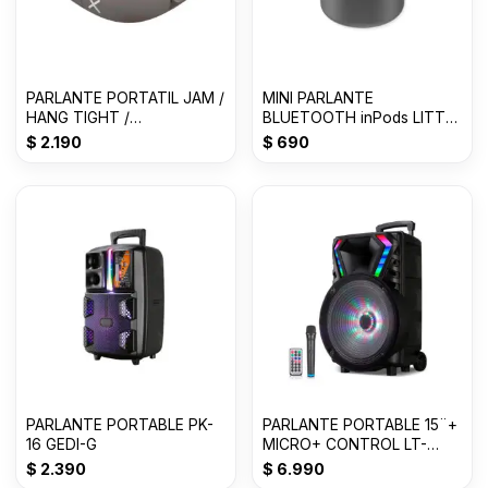
PARLANTE PORTATIL JAM /
MINI PARLANTE
HANG TIGHT /
BLUETOOTH inPods LITTLE
BLUETOOTH / GRIS
FUN TWS
$
2.190
$
690
PARLANTE PORTABLE PK-
PARLANTE PORTABLE 15¨+
16 GEDI-G
MICRO+ CONTROL LT-
1517BT C/RUEDAS
$
2.390
$
6.990