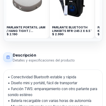
PARLANTE PORTATIL JAM
PARLANTE BLUETOOTH
PARL
/ HANG TIGHT /
LINKBITS RFR-245 2 X 6.5¨
KTS-1
$
2.190
$
2.990
$
1.99
BLUETOOTH / GRIS
Descripción
Detalles y especificaciones del producto
• Conectividad Bluetooth estable y rápida
• Diseño mini y portátil, fácil de transportar
• Función TWS: emparejamiento con otro parlante para
sonido estéreo
• Batería recargable con varias horas de autonomía