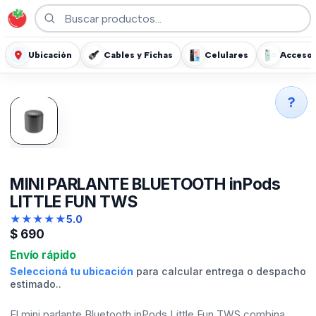
Ubicación
Cables y Fichas
Celulares
Accesor
?
MINI PARLANTE BLUETOOTH inPods
LITTLE FUN TWS
★
★
★
★
★
5.0
$
690
Envío rápido
Seleccioná tu ubicación
para calcular entrega o despacho
estimado..
El mini parlante Bluetooth inPods Little Fun TWS combina