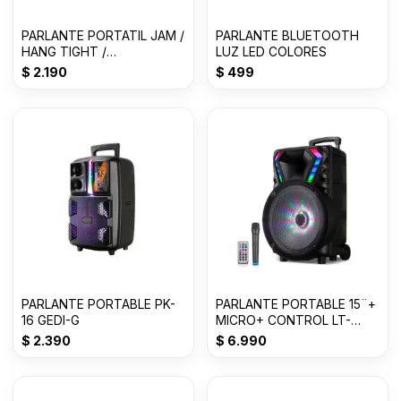
PARLANTE PORTATIL JAM /
PARLANTE BLUETOOTH
HANG TIGHT /
LUZ LED COLORES
BLUETOOTH / GRIS
$
2.190
$
499
PARLANTE PORTABLE PK-
PARLANTE PORTABLE 15¨+
16 GEDI-G
MICRO+ CONTROL LT-
1517BT C/RUEDAS
$
2.390
$
6.990