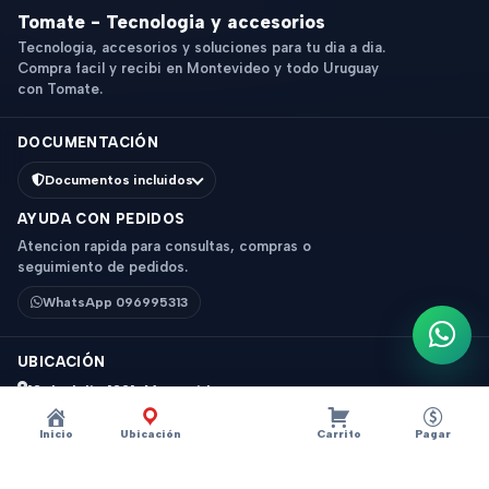
Tomate - Tecnologia y accesorios
Tecnologia, accesorios y soluciones para tu dia a dia.
Compra facil y recibi en Montevideo y todo Uruguay
con Tomate.
DOCUMENTACIÓN
Documentos incluidos
AYUDA CON PEDIDOS
Atencion rapida para consultas, compras o
seguimiento de pedidos.
WhatsApp 096995313
Escri
UBICACIÓN
18 de Julio 1831, Montevideo
Horario: 9 a 18 hs
Inicio
Ubicación
Carrito
Pagar
Ver mapa
Instagram
Descripción