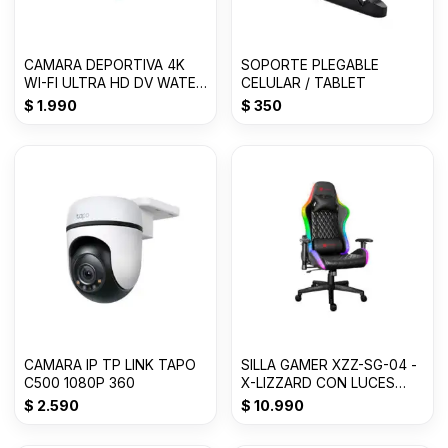
CAMARA DEPORTIVA 4K
SOPORTE PLEGABLE
WI-FI ULTRA HD DV WATER
CELULAR / TABLET
RESISTANT 30M
$
1.990
$
350
CAMARA IP TP LINK TAPO
SILLA GAMER XZZ-SG-04 -
C500 1080P 360
X-LIZZARD CON LUCES
RBG
$
2.590
$
10.990