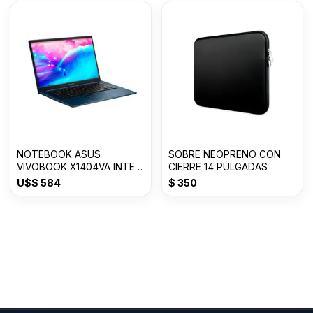
NOTEBOOK ASUS
SOBRE NEOPRENO CON
VIVOBOOK X1404VA INTEL
CIERRE 14 PULGADAS
CORE i3 8GB/128GB SSD
U$S
584
$
350