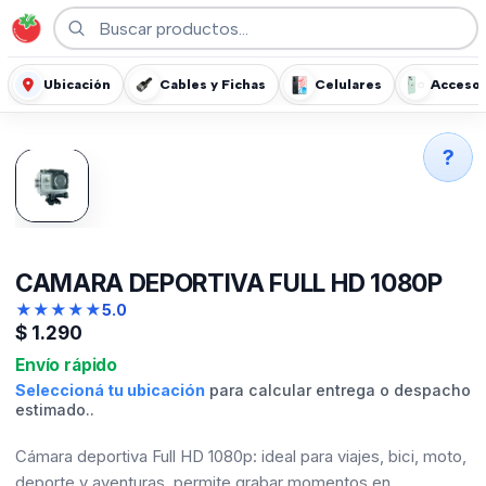
Ubicación
Cables y Fichas
Celulares
Accesor
?
CAMARA DEPORTIVA FULL HD 1080P
★
★
★
★
★
5.0
$
1.290
Envío rápido
Seleccioná tu ubicación
para calcular entrega o despacho
estimado..
Cámara deportiva Full HD 1080p: ideal para viajes, bici, moto,
deporte y aventuras, permite grabar momentos en