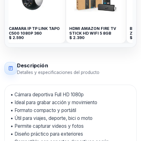
CAMARA IP TP LINK TAPO
HDMI AMAZON FIRE TV
BOTE
R
C500 1080P 360
STICK HD WIFI 5 8GB
ZENI
$
2.590
$
2.390
$
49
Z015
Descripción
Detalles y especificaciones del producto
• Cámara deportiva Full HD 1080p
• Ideal para grabar acción y movimiento
• Formato compacto y portátil
• Útil para viajes, deporte, bici o moto
• Permite capturar videos y fotos
• Diseño práctico para exteriores