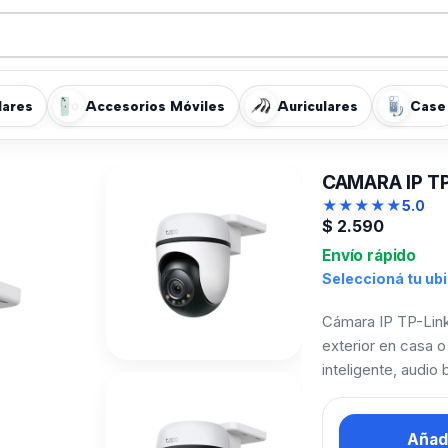
lares
Accesorios Móviles
Auriculares
Case
CAMARA IP T
★
★
★
★
★
5.0
$
2.590
Envío rápido
Seleccioná tu ub
Cámara IP TP-Link
exterior en casa o
inteligente, audio
Añadi