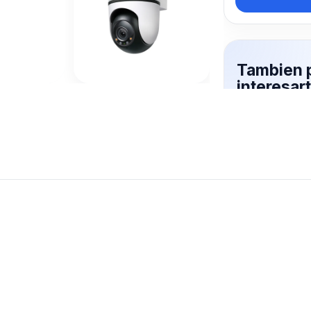
Tambien 
interesar
Mas productos 
explorando TP 
Ver mas