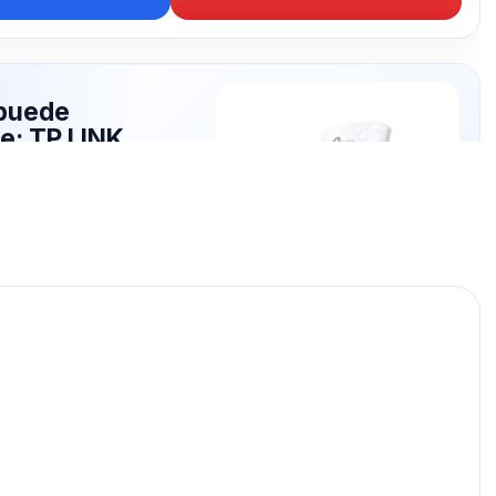
puede
te: TP LINK
publicados para seguir
LINK.
TP LINK