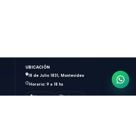
UBICACIÓN
18 de Julio 1831, Montevideo
Escrib
Horario: 9 a 18 hs
Ver mapa
Instagram