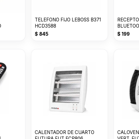
TELEFONO FIJO LEBOSS B371
RECEPTO
O
HCD3588
BLUETO
$
845
$
199
CALENTADOR DE CUARTO
CALOVEN
1
FUTURA FUT ECP806
VERT. F