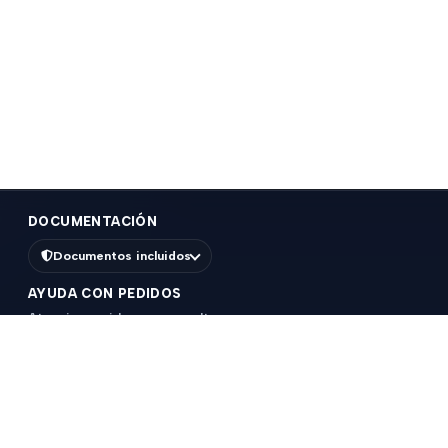
DOCUMENTACIÓN
Documentos incluidos
AYUDA CON PEDIDOS
Atencion rapida para consultas, compras o
seguimiento de pedidos.
WhatsApp 096995313
eservados.