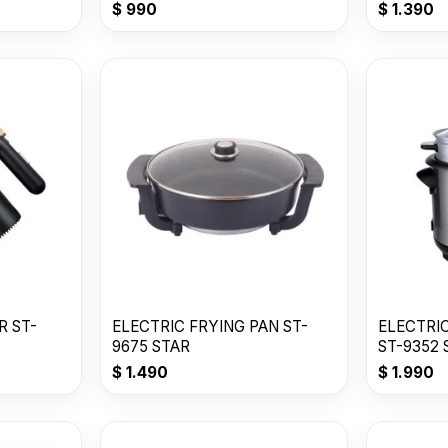
$
990
$
1.390
R ST-
ELECTRIC FRYING PAN ST-
ELECTRIC
9675 STAR
ST-9352 
$
1.490
$
1.990