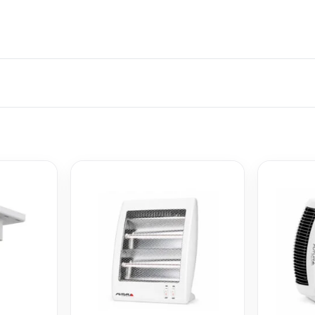
JARRA ELECT
1.8L ST-6011 
$
499