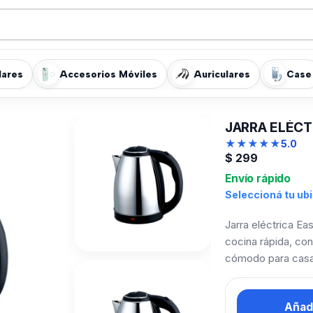
lares
Accesorios Móviles
Auriculares
Case
JARRA ELÉCT
★
★
★
★
★
5.0
$
299
Envío rápido
Seleccioná tu ub
Jarra eléctrica Ea
cocina rápida, con
cómodo para casa,
Añadi