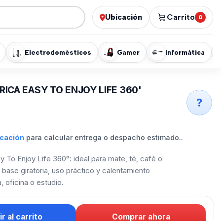
Ubicación
Carrito
0
Electrodomésticos
Gamer
Informática
RICA EASY TO ENJOY LIFE 360'
?
icación
para calcular entrega o despacho estimado..
sy To Enjoy Life 360°: ideal para mate, té, café o
 base giratoria, uso práctico y calentamiento
 oficina o estudio.
r al carrito
Comprar ahora