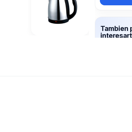
Tambien 
interesar
ELECTRI
Mas productos 
explorando JA
Ver mas