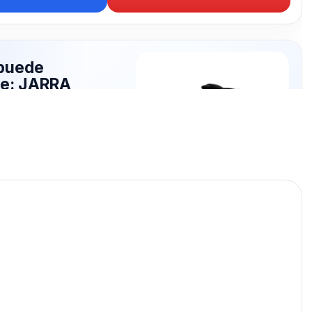
puede
te: JARRA
CA
publicados para seguir
RRA ELECTRICA.
JARRA ELECTRICA