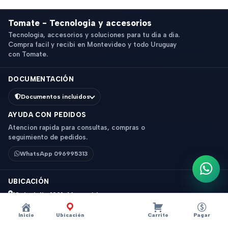
Tomate - Tecnologia y accesorios
Tecnologia, accesorios y soluciones para tu dia a dia.
Compra facil y recibi en Montevideo y todo Uruguay
con Tomate.
DOCUMENTACIÓN
Documentos incluidos
AYUDA CON PEDIDOS
Atencion rapida para consultas, compras o
seguimiento de pedidos.
WhatsApp 096995313
Escri
UBICACIÓN
18 de Julio 1831, Montevideo
Horario: 9 a 18 hs
Inicio
Ubicación
Carrito
Pagar