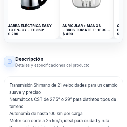
-
JARRA ELÉCTRICA EASY
AURICULAR + MANOS
CABL
TO ENJOY LIFE 360'
LIBRES TOMATE T-HF005
ENTE
$
299
$
490
$
150
3.5mm
HEMB
NEGR
Descripción
Detalles y especificaciones del producto
Transmisión Shimano de 21 velocidades para un cambio
suave y preciso
Neumáticos CST de 27,5” o 29” para distintos tipos de
terreno
Autonomía de hasta 100 km por carga
Motor con corte a 25 km/h, ideal para ciudad y ruta