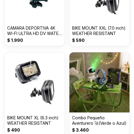
CAMARA DEPORTIVA 4K
BIKE MOUNT XXL (7.0 inch)
WI-FI ULTRA HD DV WATER
WEATHER RESISTANT
RESISTANT 30M
$
1.990
$
590
BIKE MOUNT XL (6.3 inch)
Combo Pequeño
WEATHER RESISTANT
Aventurero 🚀(Verde o Azul)
$
490
$
3.460