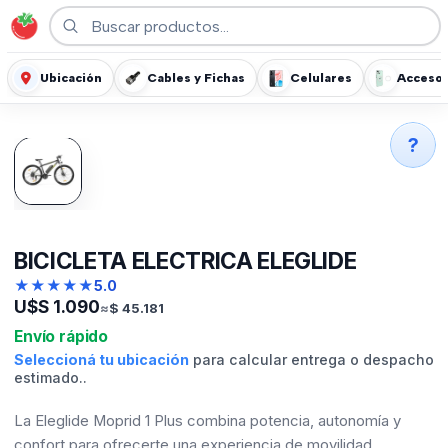
Ubicación
Cables y Fichas
Celulares
Accesor
?
BICICLETA ELECTRICA ELEGLIDE
★
★
★
★
★
5.0
U$S
1.090
≈
$
45.181
Envío rápido
Seleccioná tu ubicación
para calcular entrega o despacho
estimado..
La Eleglide Moprid 1 Plus combina potencia, autonomía y
confort para ofrecerte una experiencia de movilidad