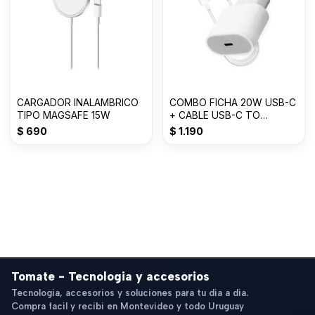
CARGADOR INALAMBRICO
COMBO FICHA 20W USB-C
TIPO MAGSAFE 15W
+ CABLE USB-C TO
LIGHTNING - TOMATE
$
690
$
1.190
Tomate - Tecnologia y accesorios
Tecnologia, accesorios y soluciones para tu dia a dia.
Compra facil y recibi en Montevideo y todo Uruguay