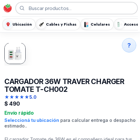
Ubicación
Cables y Fichas
Celulares
Accesor
?
CARGADOR 36W TRAVER CHARGER
TOMATE T-CH002
★
★
★
★
★
5.0
$
490
Envío rápido
Seleccioná tu ubicación
para calcular entrega o despacho
estimado..
El cargador Tomate de 36W es el compañero ideal para tus