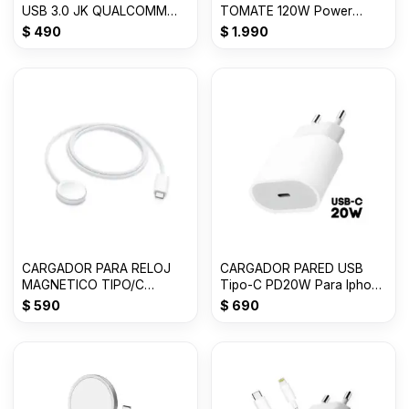
USB 3.0 JK QUALCOMM
TOMATE 120W Power
CHIP 12/24 VLTS 3.1
Adapter Siut T-CH019
$
490
$
1.990
CARGADOR PARA RELOJ
CARGADOR PARED USB
MAGNETICO TIPO/C
Tipo-C PD20W Para Iphone
GENERICO
BLANCO
$
590
$
690