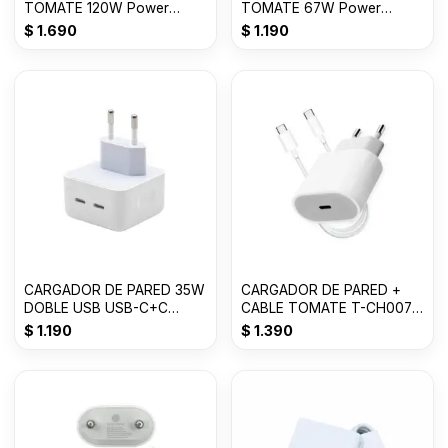
TOMATE 120W Power
TOMATE 67W Power
adapter Suit USB T-CH018
adapter Suit USB T-CH016
$
1.690
$
1.190
CARGADOR DE PARED 35W
CARGADOR DE PARED +
DOBLE USB USB-C+C
CABLE TOMATE T-CH007
TOMATE T-CH004
35W USB-C to C
$
1.190
$
1.390