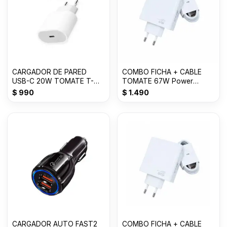
CARGADOR DE PARED
COMBO FICHA + CABLE
USB-C 20W TOMATE T-
TOMATE 67W Power
CH003
Adapter Suit T-CH017
$
990
$
1.490
CARGADOR AUTO FAST2
COMBO FICHA + CABLE