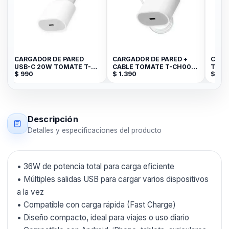
W
CARGADOR DE PARED
CARGADOR DE PARED +
CARG
USB-C 20W TOMATE T-
CABLE TOMATE T-CH007
T-CH
$
990
$
1.390
$
89
CH003
35W USB-C to C
MICR
Descripción
Detalles y especificaciones del producto
• 36W de potencia total para carga eficiente
• Múltiples salidas USB para cargar varios dispositivos
a la vez
• Compatible con carga rápida (Fast Charge)
• Diseño compacto, ideal para viajes o uso diario