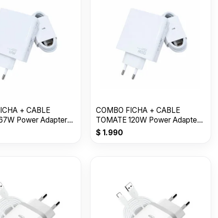
ICHA + CABLE
COMBO FICHA + CABLE
7W Power Adapter
TOMATE 120W Power Adapter
017
Siut T-CH019
$
1.990