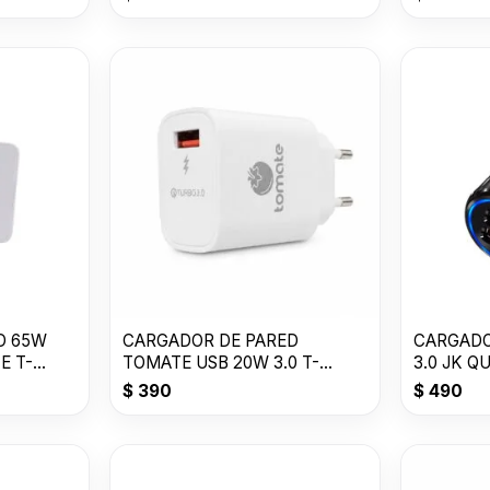
D 65W
CARGADOR DE PARED
CARGADO
E T-
TOMATE USB 20W 3.0 T-
3.0 JK Q
CH001
VLTS 3.1
$
390
$
490