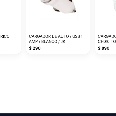
RICO
CARGADOR DE AUTO / USB 1
CARGADO
AMP / BLANCO / JK
CH010 T
$
290
$
890