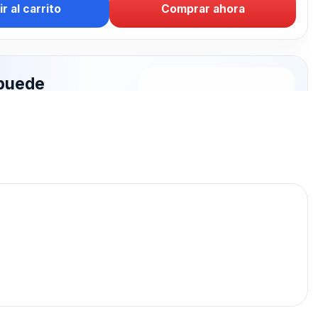
r al carrito
Comprar ahora
puede
rte: CARGADOR
publicados para seguir
RGADOR PARED.
CARGADOR PARED