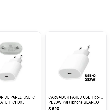
E
CARGADOR DE
CARGADOR DE
CARGA
E
PARED USB-C 20W
PARED TOMATE USB
PARED
H007
TOMATE T-CH003
$
990
$
390
20W 3.0 T-CH001
AUTO-
$
1.29
 C
T-CH0
R DE PARED USB-C
CARGADOR PARED USB Tipo-C
ATE T-CH003
PD20W Para Iphone BLANCO
$
690