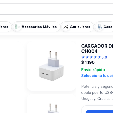
lares
Accesorios Móviles
Auriculares
Case
CARGADOR DE
CH004
★
★
★
★
★
5.0
$
1.190
Envío rápido
Seleccioná tu ub
Potencia y seguri
doble puerto USB-C 
Uruguay. Gracias a