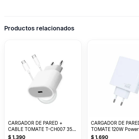
Productos relacionados
CARGADOR DE PARED +
CARGADOR DE PARE
CABLE TOMATE T-CH007 35W
TOMATE 120W Power 
USB-C to C
Suit USB T-CH018
$
1.390
$
1.690