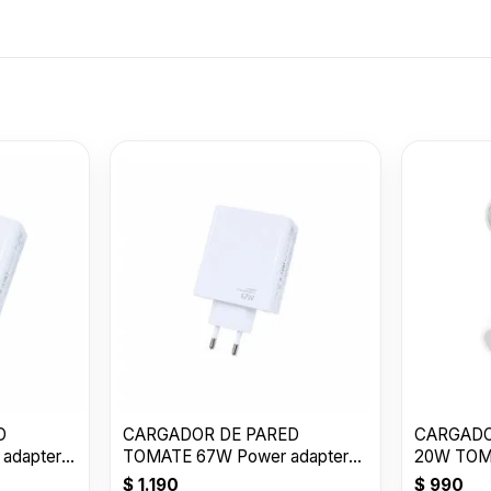
CARGADOR D
PARED + CABL
TOMATE T-C
$
1.390
35W USB-C to
D
CARGADOR DE PARED
CARGADO
adapter
TOMATE 67W Power adapter
20W TOM
Suit USB T-CH016
$
1.190
$
990