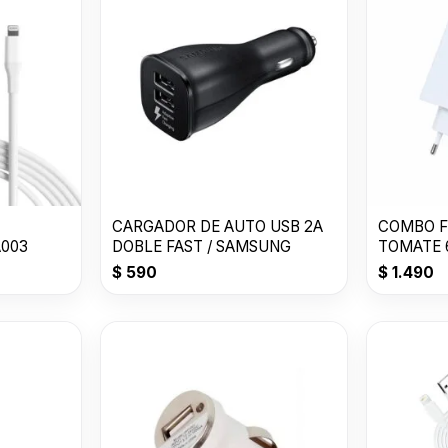
CARGADOR DE AUTO USB 2A
COMBO F
A003
DOBLE FAST / SAMSUNG
TOMATE 6
Suit T-CH
$
590
$
1.490