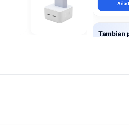
Añadi
Tambien 
interesa
PARED
Mas productos 
explorando CA
Ver mas