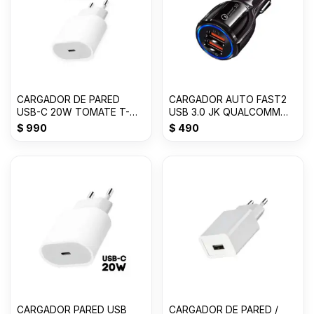
CARGADOR DE PARED
CARGADOR AUTO FAST2
USB-C 20W TOMATE T-
USB 3.0 JK QUALCOMM
CH003
CHIP 12/24 VLTS 3.1
$
990
$
490
CARGADOR PARED USB
CARGADOR DE PARED /