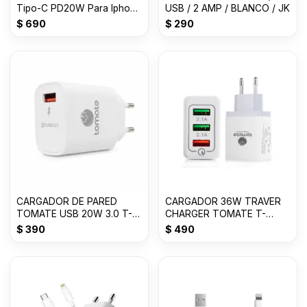
Tipo-C PD20W Para Iphone
USB / 2 AMP / BLANCO / JK
BLANCO
$
690
$
290
CARGADOR DE PARED
CARGADOR 36W TRAVER
TOMATE USB 20W 3.0 T-
CHARGER TOMATE T-
CH001
CH002
$
390
$
490