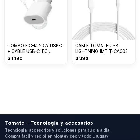
COMBO FICHA 20W USB-C
CABLE TOMATE USB
+ CABLE USB-C TO
LIGHTNING 1MT T-CA003
LIGHTNING - TOMATE
$
1.190
$
390
Tomate - Tecnologia y accesorios
Tecnologia, accesorios y soluciones para tu dia a dia.
Compra facil y recibi en Montevideo y todo Uruguay