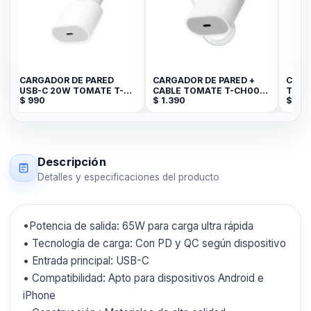
W
CARGADOR DE PARED
CARGADOR DE PARED +
CARG
USB-C 20W TOMATE T-
CABLE TOMATE T-CH007
TOMAT
$
990
$
1.390
$
39
CH003
35W USB-C to C
CH00
Descripción
Detalles y especificaciones del producto
•Potencia de salida: 65W para carga ultra rápida
• Tecnología de carga: Con PD y QC según dispositivo
• Entrada principal: USB-C
• Compatibilidad: Apto para dispositivos Android e
iPhone