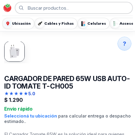
Ubicación
Cables y Fichas
Celulares
Accesor
?
CARGADOR DE PARED 65W USB AUTO-
ID TOMATE T-CH005
★
★
★
★
★
5.0
$
1.290
Envío rápido
Seleccioná tu ubicación
para calcular entrega o despacho
estimado..
El Cargador Tomate 65W es la solución ideal para quienes