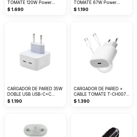
TOMATE 120W Power
TOMATE 67W Power
adapter Suit USB T-CH018
adapter Suit USB T-CH016
$
1.690
$
1.190
CARGADOR DE PARED 35W
CARGADOR DE PARED +
DOBLE USB USB-C+C
CABLE TOMATE T-CH007
TOMATE T-CH004
35W USB-C to C
$
1.190
$
1.390