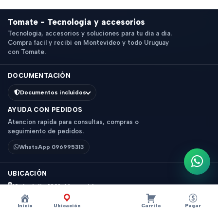
Tomate - Tecnologia y accesorios
Tecnologia, accesorios y soluciones para tu dia a dia.
Compra facil y recibi en Montevideo y todo Uruguay
con Tomate.
DOCUMENTACIÓN
Documentos incluidos
AYUDA CON PEDIDOS
Atencion rapida para consultas, compras o
seguimiento de pedidos.
WhatsApp 096995313
Escri
UBICACIÓN
18 de Julio 1831, Montevideo
Horario: 9 a 18 hs
Inicio
Ubicación
Carrito
Pagar