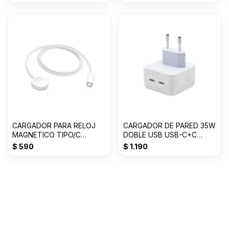
CARGADOR PARA RELOJ
CARGADOR DE PARED 35W
MAGNETICO TIPO/C
DOBLE USB USB-C+C
GENERICO
TOMATE T-CH004
$
590
$
1.190