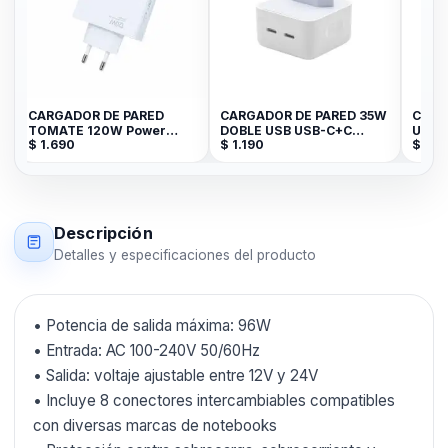
CARGADOR DE PARED
CARGADOR DE PARED 35W
CARG
TOMATE 120W Power
DOBLE USB USB-C+C
USB-
$
1.690
$
1.190
$
99
6
adapter Suit USB T-CH018
TOMATE T-CH004
CH00
Descripción
Detalles y especificaciones del producto
• Potencia de salida máxima: 96W
• Entrada: AC 100-240V 50/60Hz
• Salida: voltaje ajustable entre 12V y 24V
• Incluye 8 conectores intercambiables compatibles
con diversas marcas de notebooks