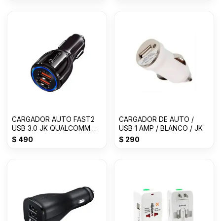
CARGADOR AUTO FAST2
CARGADOR DE AUTO /
USB 3.0 JK QUALCOMM
USB 1 AMP / BLANCO / JK
CHIP 12/24 VLTS 3.1
$
490
$
290