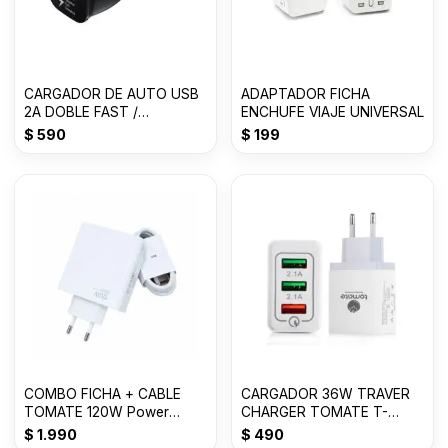
CARGADOR DE AUTO USB
ADAPTADOR FICHA
2A DOBLE FAST /
ENCHUFE VIAJE UNIVERSAL
SAMSUNG
$
590
$
199
COMBO FICHA + CABLE
CARGADOR 36W TRAVER
TOMATE 120W Power
CHARGER TOMATE T-
Adapter Siut T-CH019
CH002
$
1.990
$
490