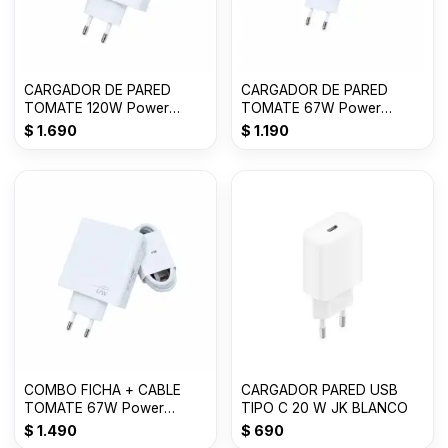
CARGADOR DE PARED
CARGADOR DE PARED
TOMATE 120W Power
TOMATE 67W Power
adapter Suit USB T-CH018
adapter Suit USB T-CH016
$
1.690
$
1.190
COMBO FICHA + CABLE
CARGADOR PARED USB
TOMATE 67W Power
TIPO C 20 W JK BLANCO
Adapter Suit T-CH017
$
1.490
$
690