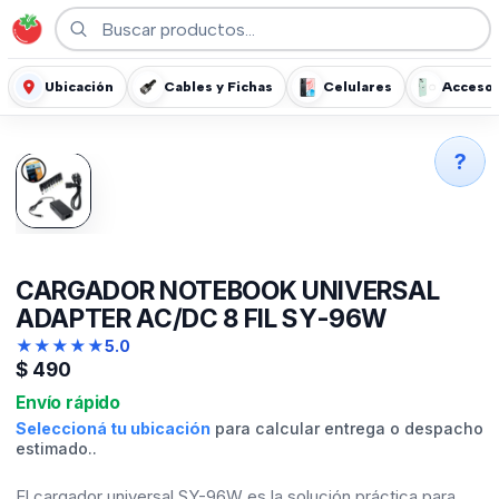
Ubicación
Cables y Fichas
Celulares
Accesor
?
CARGADOR NOTEBOOK UNIVERSAL
ADAPTER AC/DC 8 FIL SY-96W
★
★
★
★
★
5.0
$
490
Envío rápido
Seleccioná tu ubicación
para calcular entrega o despacho
estimado..
El cargador universal SY-96W es la solución práctica para