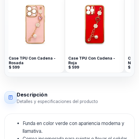
e
Case TPU Con Cadena -
Case TPU Con Cadena -
Case 
Rosada
Roja
Negr
$
599
$
599
$
599
Descripción
Detalles y especificaciones del producto
Funda en color verde con apariencia moderna y
llamativa.
Correa incorporada para sujetar o llevar el celular