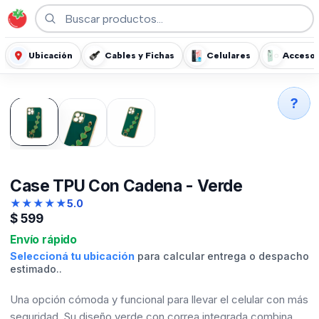
Ubicación
Cables y Fichas
Celulares
Accesor
?
Case TPU Con Cadena - Verde
★
★
★
★
★
5.0
$
599
Envío rápido
Seleccioná tu ubicación
para calcular entrega o despacho
estimado..
Una opción cómoda y funcional para llevar el celular con más
seguridad. Su diseño verde con correa integrada combina