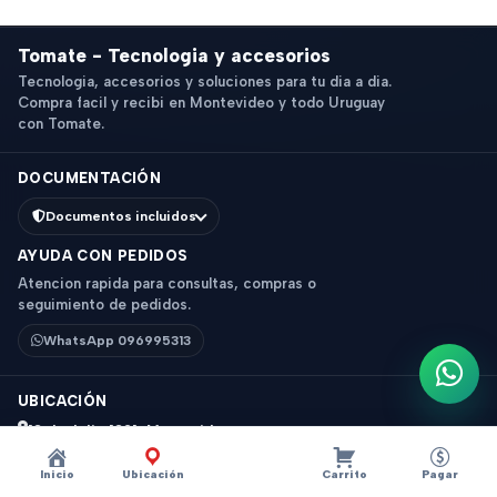
Tomate - Tecnologia y accesorios
Tecnologia, accesorios y soluciones para tu dia a dia.
Compra facil y recibi en Montevideo y todo Uruguay
con Tomate.
DOCUMENTACIÓN
Documentos incluidos
AYUDA CON PEDIDOS
Atencion rapida para consultas, compras o
seguimiento de pedidos.
WhatsApp 096995313
Escri
UBICACIÓN
18 de Julio 1831, Montevideo
Horario: 9 a 18 hs
Inicio
Ubicación
Carrito
Pagar