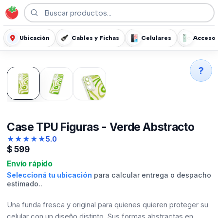
Ubicación
Cables y Fichas
Celulares
Accesor
?
Case TPU Figuras - Verde Abstracto
★
★
★
★
★
5.0
$
599
Envío rápido
Seleccioná tu ubicación
para calcular entrega o despacho
estimado..
Una funda fresca y original para quienes quieren proteger su
celular con un diseño distinto. Sus formas abstractas en