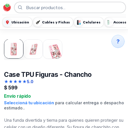
Ubicación
Cables y Fichas
Celulares
Accesor
?
Case TPU Figuras - Chancho
★
★
★
★
★
5.0
$
599
Envío rápido
Seleccioná tu ubicación
para calcular entrega o despacho
estimado..
Una funda divertida y tierna para quienes quieren proteger su
celular con un diseño diferente. Su figura de chanchito con