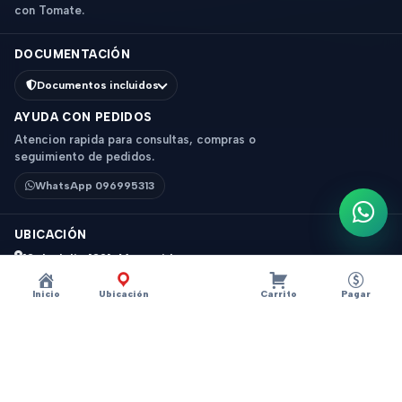
con Tomate.
DOCUMENTACIÓN
Documentos incluidos
AYUDA CON PEDIDOS
Atencion rapida para consultas, compras o
seguimiento de pedidos.
WhatsApp 096995313
Escri
UBICACIÓN
18 de Julio 1831, Montevideo
Horario: 9 a 18 hs
Inicio
Ubicación
Carrito
Pagar
Ver mapa
Instagram
Descripción
×
?
Case TPU Figuras - Chancho
© 2026 Tomate - Tecnologia y accesorios. Todos los derechos
reservados.