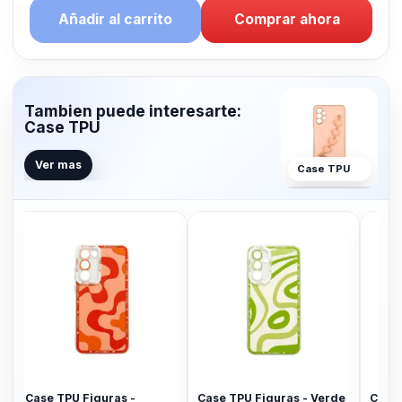
Añadir al carrito
Comprar ahora
Tambien puede interesarte:
Case TPU
Ver mas
Case TPU
Case TPU Figuras -
Case TPU Figuras - Verde
Case TPU