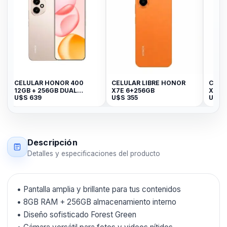
CELULAR HONOR 400
CELULAR LIBRE HONOR
CELUL
12GB + 256GB DUAL
X7E 6+256GB
X5C P
U$S
639
U$S
355
U$S
2
CARD/OM USDESERT
GOLD
Descripción
Detalles y especificaciones del producto
• Pantalla amplia y brillante para tus contenidos
• 8GB RAM + 256GB almacenamiento interno
• Diseño sofisticado Forest Green