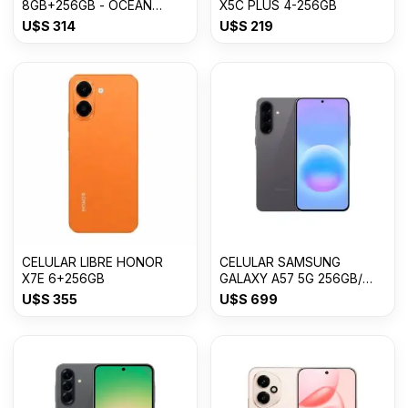
8GB+256GB - OCEAN
X5C PLUS 4-256GB
CYAN
U$S
314
U$S
219
CELULAR LIBRE HONOR
CELULAR SAMSUNG
X7E 6+256GB
GALAXY A57 5G 256GB/
8GB RAM
U$S
355
U$S
699