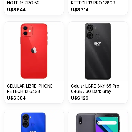
NOTE 15 PRO 5G
RETECH 13 PRO 128GB
8GB+512GB
U$S
544
U$S
714
CELULAR LIBRE IPHONE
Celular LIBRE SKY 65 Pro
RETECH 12 64GB
64GB / 3G Dark Gray
U$S
384
U$S
129