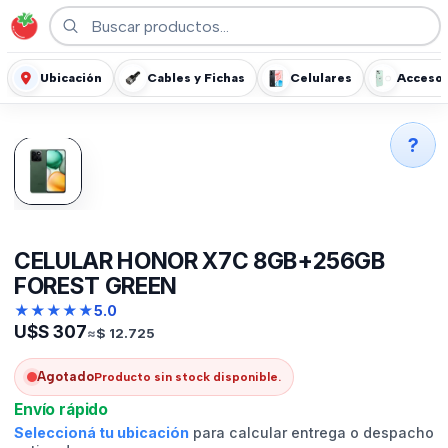
Ubicación
Cables y Fichas
Celulares
Accesor
?
CELULAR HONOR X7C 8GB+256GB
FOREST GREEN
★
★
★
★
★
5.0
U$S
307
≈
$
12.725
Agotado
Producto sin stock disponible.
Envío rápido
Seleccioná tu ubicación
para calcular entrega o despacho