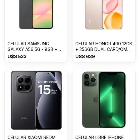
CELULAR SAMSUNG
CELULAR HONOR 400 12GB
GALAXY A56 5G - 8GB +
+ 256GB DUAL CARD/OM
256GB Awesome Graphite
USDESERT GOLD
U$S
533
U$S
639
CELULAR XIAOMI REDMI
CELULAR LIBRE IPHONE