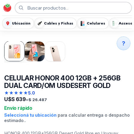
Ubicación
Cables y Fichas
Celulares
Accesor
?
CELULAR HONOR 400 12GB + 256GB
DUAL CARD/OM USDESERT GOLD
★
★
★
★
★
5.0
U$S
639
≈
$
26.487
Envío rápido
Seleccioná tu ubicación
para calcular entrega o despacho
estimado..
HONOR 400 12GB+256GB Desert Gold libre en Uruguay