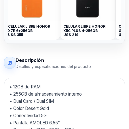
ELULAR LIBRE HONOR
CELULAR LIBRE HONOR
CELULAR S
7E 6+256GB
X5C PLUS 4-256GB
GALAXY A56
$S
355
U$S
219
U$S
533
256GB Awes
Descripción
Detalles y especificaciones del producto
• 12GB de RAM
• 256GB de almacenamiento interno
• Dual Card / Dual SIM
• Color Desert Gold
• Conectividad 5G
• Pantalla AMOLED 6,55”