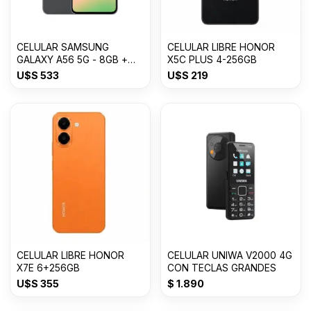
CELULAR SAMSUNG
CELULAR LIBRE HONOR
GALAXY A56 5G - 8GB +
X5C PLUS 4-256GB
256GB Awesome Graphite
U$S
533
U$S
219
CELULAR LIBRE HONOR
CELULAR UNIWA V2000 4G
X7E 6+256GB
CON TECLAS GRANDES
U$S
355
$
1.890