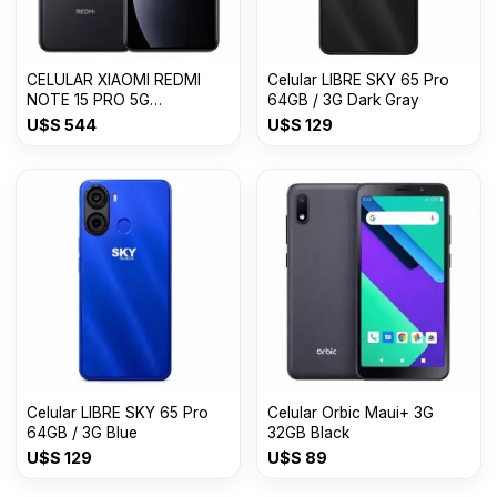
CELULAR XIAOMI REDMI
Celular LIBRE SKY 65 Pro
NOTE 15 PRO 5G
64GB / 3G Dark Gray
8GB+512GB
U$S
544
U$S
129
Celular LIBRE SKY 65 Pro
Celular Orbic Maui+ 3G
64GB / 3G Blue
32GB Black
U$S
129
U$S
89