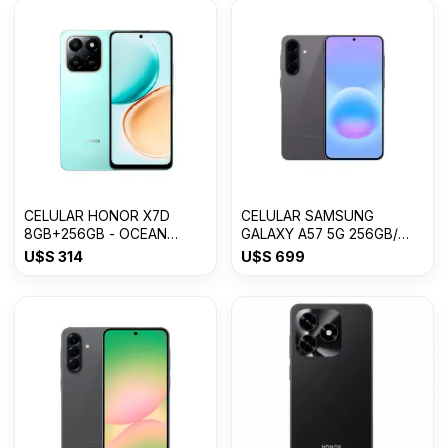
CELULAR HONOR X7D
CELULAR SAMSUNG
8GB+256GB - OCEAN
GALAXY A57 5G 256GB/
CYAN
8GB RAM
U$S
314
U$S
699