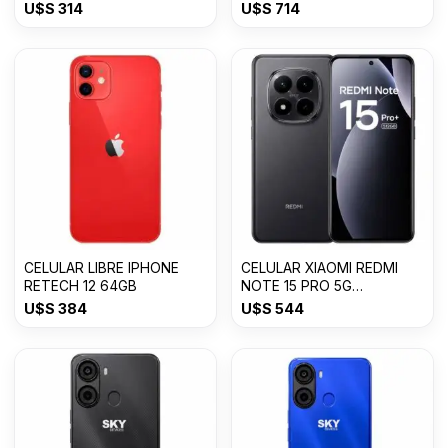
CYAN
U$S
314
U$S
714
CELULAR LIBRE IPHONE
CELULAR XIAOMI REDMI
RETECH 12 64GB
NOTE 15 PRO 5G
8GB+512GB
U$S
384
U$S
544