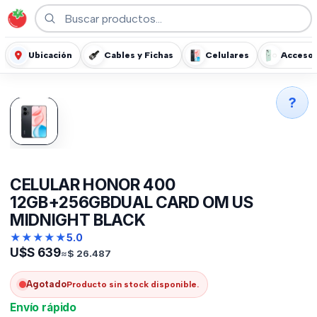
Ubicación
Cables y Fichas
Celulares
Accesor
?
CELULAR HONOR 400
12GB+256GBDUAL CARD OM US
MIDNIGHT BLACK
★
★
★
★
★
5.0
U$S
639
≈
$
26.487
Agotado
Producto sin stock disponible.
Envío rápido