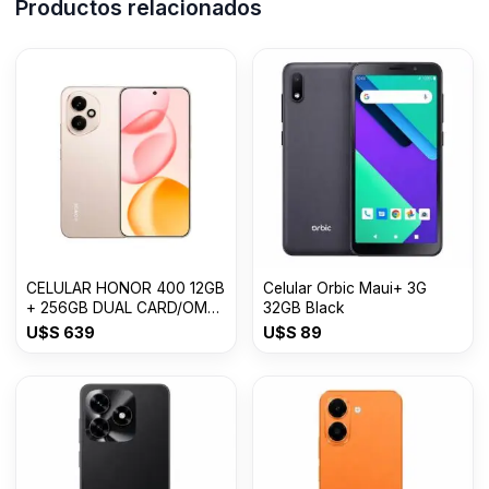
Productos relacionados
CELULAR HONOR 400 12GB
Celular Orbic Maui+ 3G
+ 256GB DUAL CARD/OM
32GB Black
USDESERT GOLD
U$S
639
U$S
89