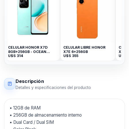
R HONOR X7D
CELULAR LIBRE HONOR
CELULAR LIBRE 
6GB - OCEAN
X7E 6+256GB
X5C PLUS 4-256G
4
U$S
355
U$S
219
Descripción
Detalles y especificaciones del producto
• 12GB de RAM
• 256GB de almacenamiento interno
• Dual Card / Dual SIM