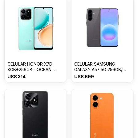
CELULAR HONOR X7D
CELULAR SAMSUNG
8GB+256GB - OCEAN
GALAXY A57 5G 256GB/
CYAN
8GB RAM
U$S
314
U$S
699