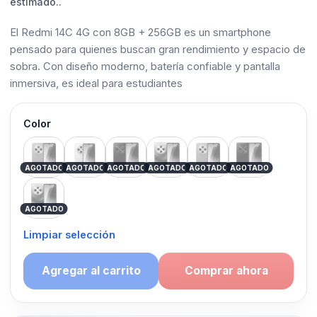
estimado..
El Redmi 14C 4G con 8GB + 256GB es un smartphone
pensado para quienes buscan gran rendimiento y espacio de
sobra. Con diseño moderno, batería confiable y pantalla
inmersiva, es ideal para estudiantes
Color
Green
LILA
Negro-Azul
Blue
Verde Lima
Black
AGOTADO
AGOTADO
AGOTADO
AGOTADO
AGOTADO
AGOTADO
Blanco-Azul
AGOTADO
Limpiar selección
Agregar al carrito
Comprar ahora