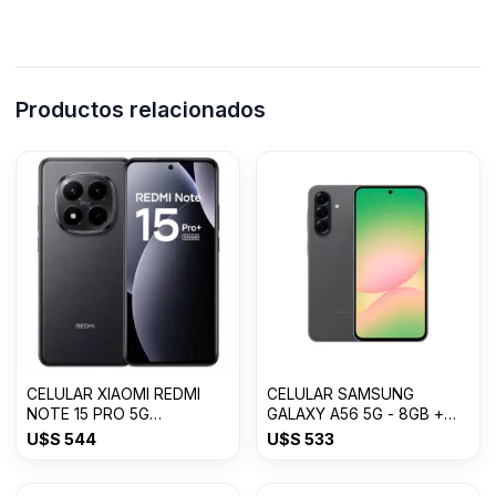
Productos relacionados
CELULAR XIAOMI REDMI
CELULAR SAMSUNG
NOTE 15 PRO 5G
GALAXY A56 5G - 8GB +
8GB+512GB
256GB Awesome Graphite
U$S
544
U$S
533