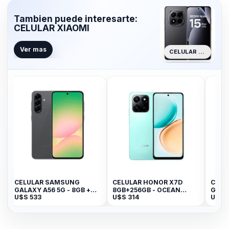
Tambien puede interesarte:
CELULAR XIAOMI
Ver mas
CELULAR XIAOMI
AR SAMSUNG
CELULAR HONOR X7D
CELULAR SAMSU
 A56 5G - 8GB +
8GB+256GB - OCEAN
GALAXY A57 5G 2
3
U$S
314
U$S
699
Awesome Graphite
CYAN
8GB RAM