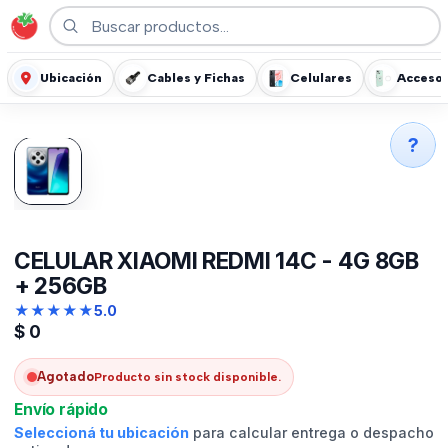
Ubicación
Cables y Fichas
Celulares
Accesor
?
CELULAR XIAOMI REDMI 14C - 4G 8GB
+ 256GB
★
★
★
★
★
5.0
$
0
Agotado
Producto sin stock disponible.
Envío rápido
Seleccioná tu ubicación
para calcular entrega o despacho