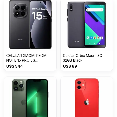
CELULAR XIAOMI REDMI
Celular Orbic Maui+ 3G
NOTE 15 PRO 5G
32GB Black
8GB+512GB
U$S
544
U$S
89