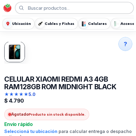
Ubicación
Cables y Fichas
Celulares
Accesor
?
CELULAR XIAOMI REDMI A3 4GB
RAM128GB ROM MIDNIGHT BLACK
★
★
★
★
★
5.0
$
4.790
Agotado
Producto sin stock disponible.
Envío rápido
Seleccioná tu ubicación
para calcular entrega o despacho