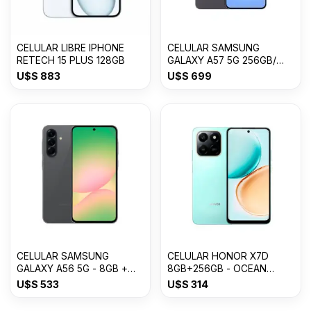
CELULAR LIBRE IPHONE
CELULAR SAMSUNG
RETECH 15 PLUS 128GB
GALAXY A57 5G 256GB/
8GB RAM
U$S
883
U$S
699
CELULAR SAMSUNG
CELULAR HONOR X7D
GALAXY A56 5G - 8GB +
8GB+256GB - OCEAN
256GB Awesome Graphite
CYAN
U$S
533
U$S
314