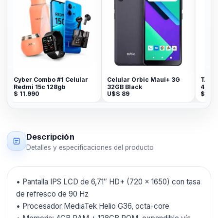
Cyber Combo #1 Celular
Celular Orbic Maui+ 3G
TABLET
Redmi 15c 128gb
32GB Black
4GB 12
$
11.990
U$S
89
$
9.49
Descripción
Detalles y especificaciones del producto
• Pantalla IPS LCD de 6,71″ HD+ (720 × 1650) con tasa
de refresco de 90 Hz
• Procesador MediaTek Helio G36, octa-core