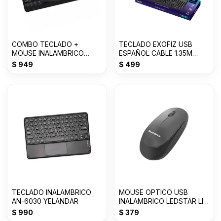
COMBO TECLADO +
TECLADO EXOFIZ USB
MOUSE INALAMBRICO
ESPAÑOL CABLE 1.35M
LEDSTAR LI-T01
USB2.0 TE-01
$
949
$
499
TECLADO INALAMBRICO
MOUSE OPTICO USB
AN-6030 YELANDAR
INALAMBRICO LEDSTAR LI-
M02
$
990
$
379