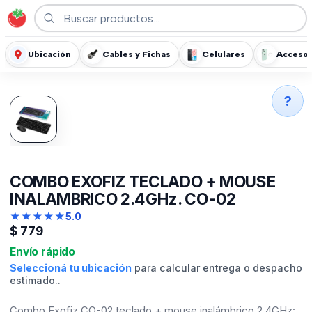
Ubicación
Cables y Fichas
Celulares
Accesor
?
COMBO EXOFIZ TECLADO + MOUSE
INALAMBRICO 2.4GHz. CO-02
★
★
★
★
★
5.0
$
779
Envío rápido
Seleccioná tu ubicación
para calcular entrega o despacho
estimado..
Combo Exofiz CO-02 teclado + mouse inalámbrico 2.4GHz: