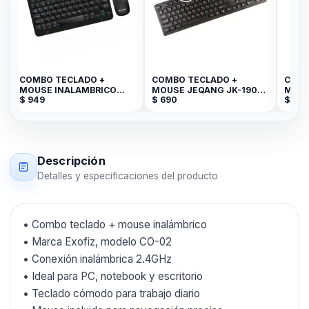
COMBO TECLADO +
COMBO TECLADO +
COMB
MOUSE INALAMBRICO
MOUSE JEQANG JK-1905
MOUS
$
949
$
690
$
1.3
LEDSTAR LI-T01
GBT-14081-2010
2.4G
Descripción
Detalles y especificaciones del producto
• Combo teclado + mouse inalámbrico
• Marca Exofiz, modelo CO-02
• Conexión inalámbrica 2.4GHz
• Ideal para PC, notebook y escritorio
• Teclado cómodo para trabajo diario