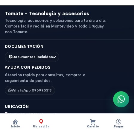
Tomate - Tecnologia y accesorios
Tecnologia, accesorios y soluciones para tu dia a dia.
Compra facil y recibi en Montevideo y todo Uruguay
con Tomate.
DOCUMENTACIÓN
Documentos incluidos
AYUDA CON PEDIDOS
Atencion rapida para consultas, compras o
seguimiento de pedidos.
WhatsApp 096995313
Escri
UBICACIÓN
18 de Julio 1831, Montevideo
Horario: 9 a 18 hs
Inicio
Ubicación
Carrito
Pagar