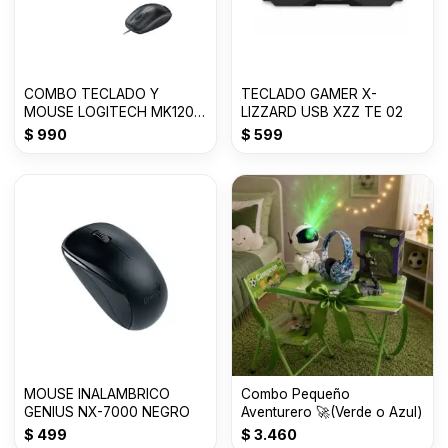
COMBO TECLADO Y
TECLADO GAMER X-
MOUSE LOGITECH MK120
LIZZARD USB XZZ TE 02
ESPAÑOL
$
990
$
599
MOUSE INALAMBRICO
Combo Pequeño
GENIUS NX-7000 NEGRO
Aventurero 🚀(Verde o Azul)
$
499
$
3.460