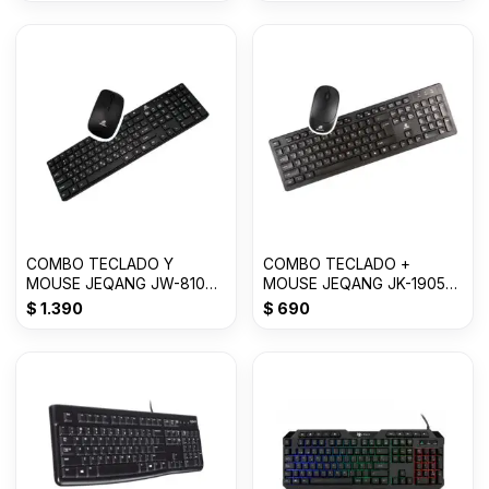
COMBO TECLADO Y
COMBO TECLADO +
MOUSE JEQANG JW-8100
MOUSE JEQANG JK-1905
2.4G 10M USB GTB-14081-
GBT-14081-2010
$
1.390
$
690