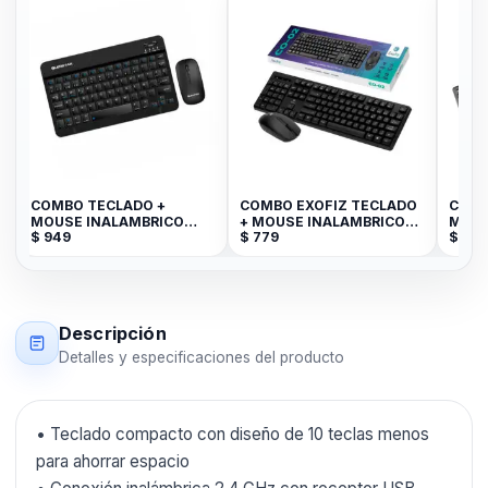
COMBO TECLADO +
COMBO EXOFIZ TECLADO
COMBO T
MOUSE INALAMBRICO
+ MOUSE INALAMBRICO
MOUSE J
$
949
$
779
$
690
LEDSTAR LI-T01
2.4GHz. CO-02
GBT-1408
Descripción
Detalles y especificaciones del producto
• Teclado compacto con diseño de 10 teclas menos
para ahorrar espacio