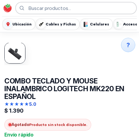
Ubicación
Cables y Fichas
Celulares
Accesor
?
COMBO TECLADO Y MOUSE
INALAMBRICO LOGITECH MK220 EN
ESPAÑOL
★
★
★
★
★
5.0
$
1.390
Agotado
Producto sin stock disponible.
Envío rápido