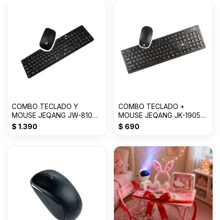
COMBO TECLADO Y
COMBO TECLADO +
MOUSE JEQANG JW-8100
MOUSE JEQANG JK-1905
2.4G 10M USB GTB-14081-
GBT-14081-2010
$
1.390
$
690