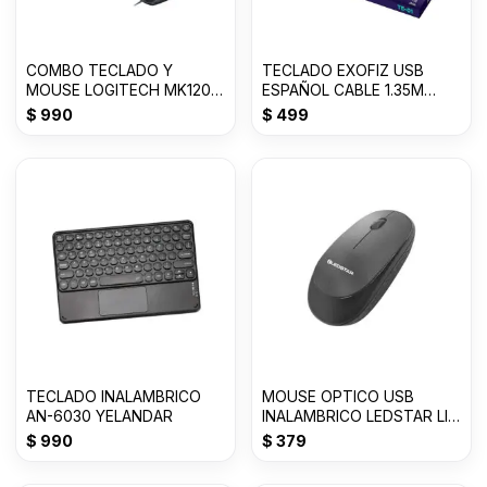
COMBO TECLADO Y
TECLADO EXOFIZ USB
MOUSE LOGITECH MK120
ESPAÑOL CABLE 1.35M
ESPAÑOL
USB2.0 TE-01
$
990
$
499
TECLADO INALAMBRICO
MOUSE OPTICO USB
AN-6030 YELANDAR
INALAMBRICO LEDSTAR LI-
M02
$
990
$
379