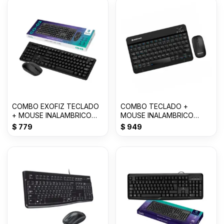
COMBO EXOFIZ TECLADO
COMBO TECLADO +
+ MOUSE INALAMBRICO
MOUSE INALAMBRICO
2.4GHz. CO-02
LEDSTAR LI-T01
$
779
$
949