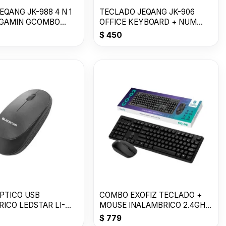
QANG JK-988 4 N 1
TECLADO JEQANG JK-906
 GAMIN GCOMBO
OFFICE KEYBOARD + NUM
45-20
USB
$
450
PTICO USB
COMBO EXOFIZ TECLADO +
ICO LEDSTAR LI-
MOUSE INALAMBRICO 2.4GHz.
CO-02
$
779