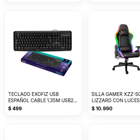
TECLADO EXOFIZ USB
SILLA GAMER XZZ-SG
ESPAÑOL CABLE 1.35M USB2.0
LIZZARD CON LUCES
TE-01
$
499
$
10.990