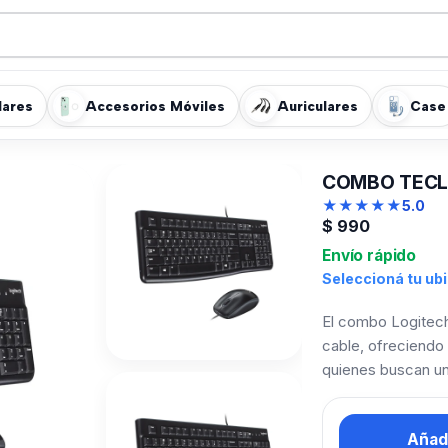
lares
Accesorios Móviles
Auriculares
Case
COMBO TECL
★
★
★
★
★
5.0
$
990
Envío rápido
Seleccioná tu ub
El combo Logitech
cable, ofreciendo 
quienes buscan un 
Añadi