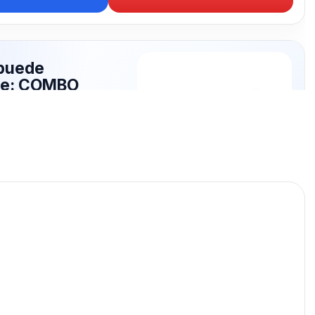
puede
rte: COMBO
O
publicados para seguir
OMBO TECLADO.
COMBO TECLADO