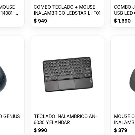
 MOUSE
COMBO TECLADO + MOUSE
COMBO JE
14081-
INALAMBRICO LEDSTAR LI-T01
USB LED
GB/T 262
$
949
$
1.690
O GENIUS
TECLADO INALAMBRICO AN-
MOUSE O
6030 YELANDAR
INALAMBR
M02
$
990
$
379