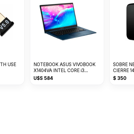
TH USE
NOTEBOOK ASUS VIVOBOOK
SOBRE N
X1404VA INTEL CORE i3
CIERRE 1
8GB/128GB SSD
U$S
584
$
350