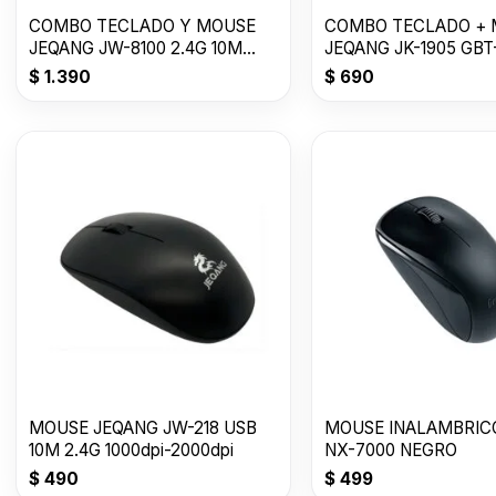
COMBO TECLADO Y MOUSE
COMBO TECLADO +
JEQANG JW-8100 2.4G 10M
JEQANG JK-1905 GBT-
USB GTB-14081-
2010
$
1.390
$
690
MOUSE JEQANG JW-218 USB
MOUSE INALAMBRIC
10M 2.4G 1000dpi-2000dpi
NX-7000 NEGRO
$
490
$
499