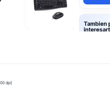
Tambien 
interesa
TECLAD
Mas productos 
explorando C
Ver mas
000 dpi)