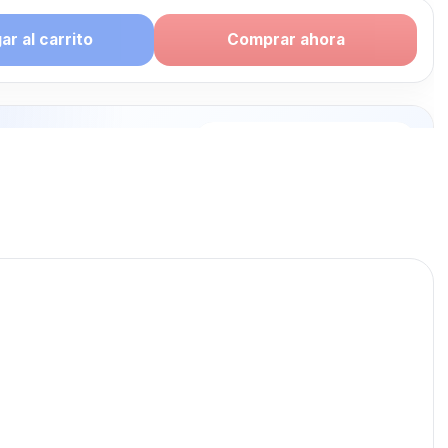
r al carrito
Comprar ahora
puede
rte: CONSOLA
publicados para seguir
NSOLA GAMER.
CONSOLA GAMER