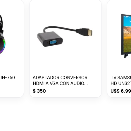
JH-750
ADAPTADOR CONVERSOR
TV SAMS
HDMI A VGA CON AUDIO
HD UN32T
ACTIVO
$
350
U$S
6.9