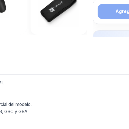
Agrega
Tambien 
interesa
GAMER
Mas productos 
explorando CO
Ver mas
I.
cial del modelo.
GB, GBC y GBA.
.