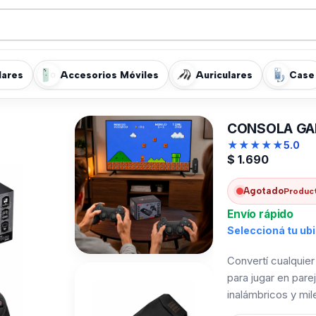
lares
Accesorios Móviles
Auriculares
Case
CONSOLA GAM
★
★
★
★
★
5.0
$
1.690
Agotado
Product
Envío rápido
Seleccioná tu ub
Convertí cualquie
para jugar en pare
inalámbricos y mile