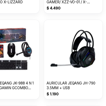
O X-LIZZARD
GAMER/ XZZ-VO-01 / X-
LIZZARD
$
4.490
QANG JK-988 4 N 1
AURICULAR JEQANG JH-790
 GAMIN GCOMBO
3.5MM + USB
45-20
$
1.190