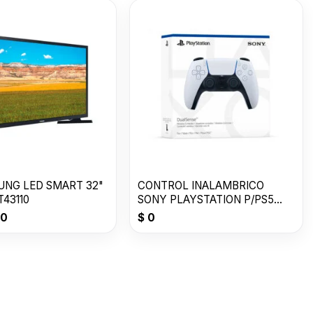
UNG LED SMART 32"
CONTROL INALAMBRICO
43110
SONY PLAYSTATION P/PS5
DUALSENSEtm
90
$
0