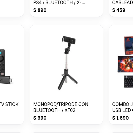
PS4 / BLUETOOTH / X-
CABLEAD
LIZZARD
$
890
$
459
TV STICK
MONOPOD/TRIPODE CON
COMBO JE
BLUETOOTH / XT02
USB LED
GB/T 262
$
690
$
1.690