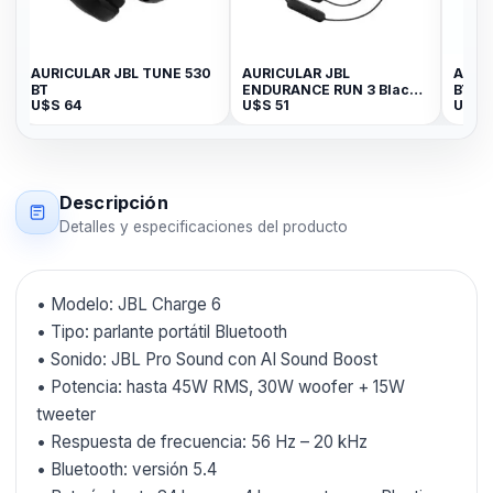
K
AURICULAR JBL TUNE 530
AURICULAR JBL
AURIC
BT
ENDURANCE RUN 3 Black
BT
U$S
64
U$S
51
U$S
8
Lime
Descripción
Detalles y especificaciones del producto
• Modelo: JBL Charge 6
• Tipo: parlante portátil Bluetooth
• Sonido: JBL Pro Sound con AI Sound Boost
• Potencia: hasta 45W RMS, 30W woofer + 15W
tweeter
• Respuesta de frecuencia: 56 Hz – 20 kHz
• Bluetooth: versión 5.4