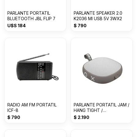
PARLANTE PORTATIL
PARLANTE SPEAKER 2.0
BLUETOOTH JBL FLIP 7
K2036 MI USB 5V 3WX2
U$S
184
$
790
RADIO AM FM PORTATIL
PARLANTE PORTATIL JAM /
ICF-8
HANG TIGHT /
BLUETOOTH / GRIS
$
790
$
2.190