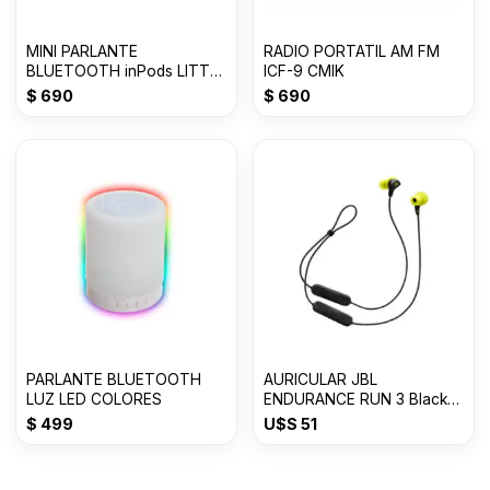
MINI PARLANTE
RADIO PORTATIL AM FM
BLUETOOTH inPods LITTLE
ICF-9 CMIK
FUN TWS
$
690
$
690
PARLANTE BLUETOOTH
AURICULAR JBL
LUZ LED COLORES
ENDURANCE RUN 3 Black
Lime
$
499
U$S
51