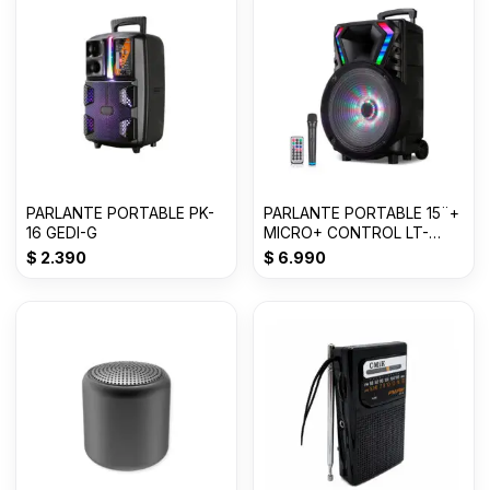
PARLANTE PORTABLE PK-
PARLANTE PORTABLE 15¨+
16 GEDI-G
MICRO+ CONTROL LT-
1517BT C/RUEDAS
$
2.390
$
6.990