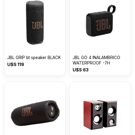
JBL GRIP bt speaker BLACK
JBL GO 4 INALAMBRICO
WATERPROOF -7H
U$S
119
U$S
63