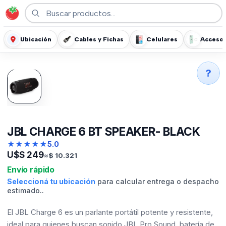
Ubicación
Cables y Fichas
Celulares
Accesor
?
JBL CHARGE 6 BT SPEAKER- BLACK
★
★
★
★
★
5.0
U$S
249
≈
$
10.321
Envío rápido
Seleccioná tu ubicación
para calcular entrega o despacho
estimado..
El JBL Charge 6 es un parlante portátil potente y resistente,
ideal para quienes buscan sonido JBL Pro Sound, batería de