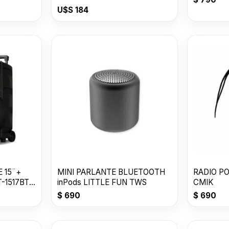
U$S
184
 15¨+
MINI PARLANTE BLUETOOTH
RADIO PO
-1517BT
inPods LITTLE FUN TWS
CMIK
$
690
$
690