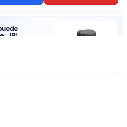
puede
te: JBL
publicados para seguir
.
JBL