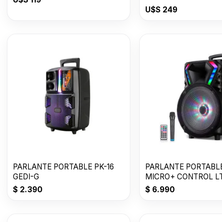
U$S
249
PARLANTE PORTABLE PK-16
PARLANTE PORTABLE
GEDI-G
MICRO+ CONTROL LT
C/RUEDAS
$
2.390
$
6.990