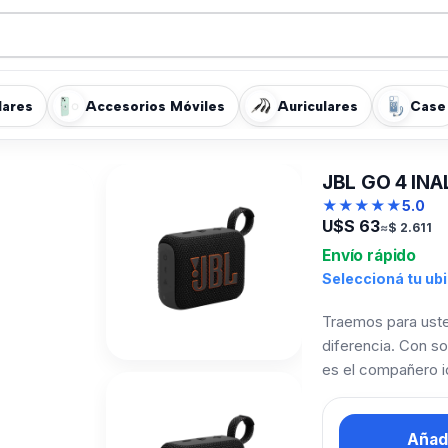
lares
Accesorios Móviles
Auriculares
Case
JBL GO 4 IN
★
★
★
★
★
5.0
U$S
63
≈
$
2.611
Envío rápido
Seleccioná tu ub
Traemos para usted
diferencia. Con so
es el compañero id
Añadi