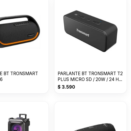
E BT TRONSMART
PARLANTE BT TRONSMART T2
X6
PLUS MICRO SD / 20W / 24 HS
/ WATER
$
3.590