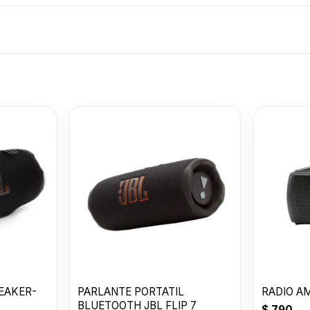
AURICULAR J
TUNE 530 BT
U$S
64
PEAKER-
PARLANTE PORTATIL
RADIO AM
BLUETOOTH JBL FLIP 7
$
790