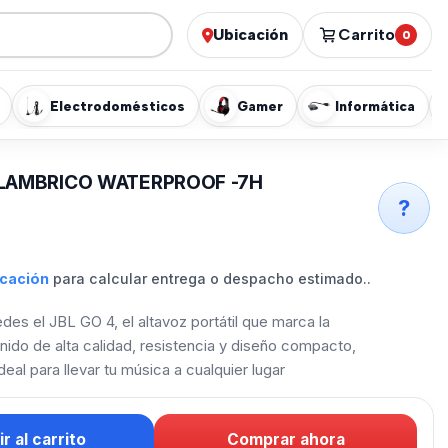
Ubicación
Carrito
0
Electrodomésticos
Gamer
Informática
ALAMBRICO WATERPROOF -7H
?
icación
para calcular entrega o despacho estimado..
es el JBL GO 4, el altavoz portátil que marca la
nido de alta calidad, resistencia y diseño compacto,
eal para llevar tu música a cualquier lugar
r al carrito
Comprar ahora