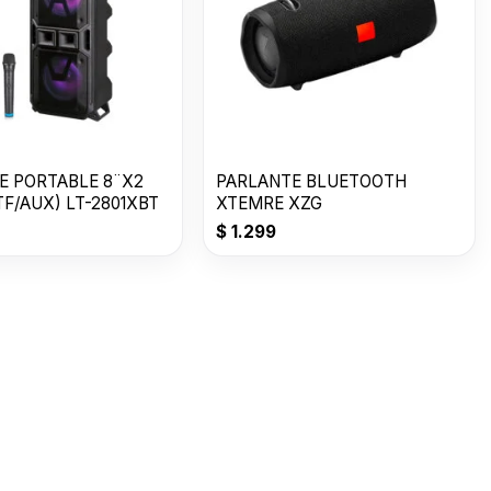
E PORTABLE 8¨X2
PARLANTE BLUETOOTH
TF/AUX) LT-2801XBT
XTEMRE XZG
$
1.299