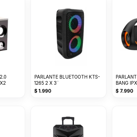
2.0
PARLANTE BLUETOOTH KTS-
PARLANT
WX2
1265 2 X 3¨
BANG IP
$
1.990
$
7.990