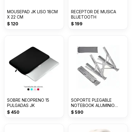
MOUSEPAD JK LISO 18CM
RECEPTOR DE MUSICA
X 22 CM
BLUETOOTH
$
120
$
199
SOBRE NEOPRENO 15
SOPORTE PLEGABLE
PULGADAS JK
NOTEBOOK ALUMINIO
HASTA 18 PULGADAS
$
450
$
590