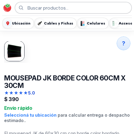
Ubicación
Cables y Fichas
Celulares
Accesor
?
MOUSEPAD JK BORDE COLOR 60CM X
30CM
★
★
★
★
★
5.0
$
390
Envío rápido
Seleccioná tu ubicación
para calcular entrega o despacho
estimado..
El mousepad JK de 60×30 cm con borde color bordado