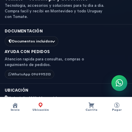
Tecnologia, accesorios y soluciones para tu dia a dia.
Compra facil y recibi en Montevideo y todo Uruguay
con Tomate.
DOCUMENTACIÓN
Documentos incluidos
AYUDA CON PEDIDOS
Atencion rapida para consultas, compras o
seguimiento de pedidos.
WhatsApp 096995313
Escri
UBICACIÓN
18 de Julio 1831, Montevideo
Horario: 9 a 18 hs
Inicio
Ubicación
Carrito
Pagar
Ver mapa
Instagram
Descripción
×
?
MOUSEPAD JK BORDE COLOR 60CM X 30CM