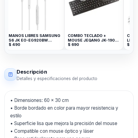
MANOS LIBRES SAMSUNG
COMBO TECLADO +
CABL
S6 JK EO-EG920BW
MOUSE JEQANG JK-1905
LIGH
$
490
$
690
$
29
WHITE BLK
GBT-14081-2010
BLAN
Descripción
Detalles y especificaciones del producto
• Dimensiones: 60 x 30 cm
• Borde bordado en color para mayor resistencia y
estilo
• Superficie lisa que mejora la precisión del mouse
• Compatible con mouse óptico y láser