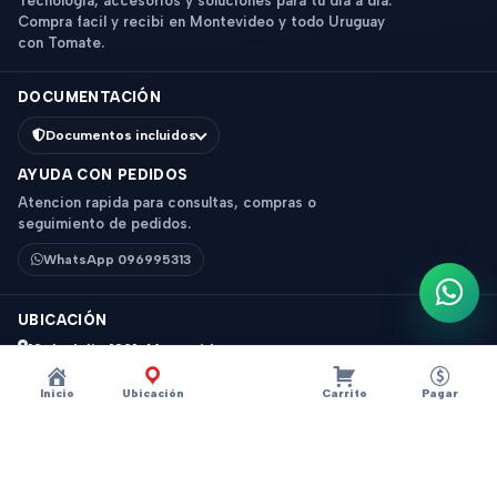
Tecnologia, accesorios y soluciones para tu dia a dia.
Compra facil y recibi en Montevideo y todo Uruguay
con Tomate.
DOCUMENTACIÓN
Documentos incluidos
AYUDA CON PEDIDOS
Atencion rapida para consultas, compras o
seguimiento de pedidos.
WhatsApp 096995313
Escri
UBICACIÓN
18 de Julio 1831, Montevideo
Horario: 9 a 18 hs
Inicio
Ubicación
Carrito
Pagar
Ver mapa
Instagram
Descripción
×
?
Old Wax Fuerte SIR FAUSTO 100g
© 2026 Tomate - Tecnologia y accesorios. Todos los derechos