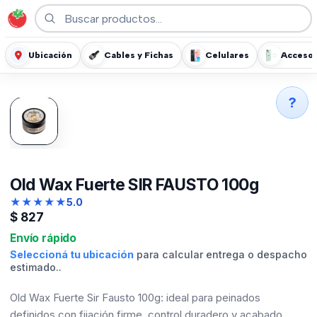
Ubicación
Cables y Fichas
Celulares
Accesor
?
Old Wax Fuerte SIR FAUSTO 100g
★
★
★
★
★
5.0
$
827
Envío rápido
Seleccioná tu ubicación
para calcular entrega o despacho
estimado..
Old Wax Fuerte Sir Fausto 100g: ideal para peinados
definidos con fijación firme, control duradero y acabado