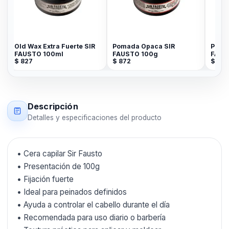
Old Wax Extra Fuerte SIR
Pomada Opaca SIR
Pomad
FAUSTO 100ml
FAUSTO 100g
FAUS
$
827
$
872
$
872
Descripción
Detalles y especificaciones del producto
• Cera capilar Sir Fausto
• Presentación de 100g
• Fijación fuerte
• Ideal para peinados definidos
• Ayuda a controlar el cabello durante el día
• Recomendada para uso diario o barbería