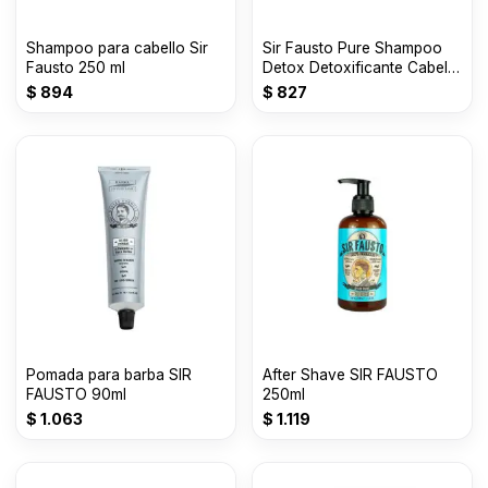
Shampoo para cabello Sir
Sir Fausto Pure Shampoo
Fausto 250 ml
Detox Detoxificante Cabello
X 250ml
$
894
$
827
Pomada para barba SIR
After Shave SIR FAUSTO
FAUSTO 90ml
250ml
$
1.063
$
1.119