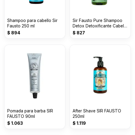
Shampoo para cabello Sir
Sir Fausto Pure Shampoo
Fausto 250 ml
Detox Detoxificante Cabello
X 250ml
$
894
$
827
Pomada para barba SIR
After Shave SIR FAUSTO
FAUSTO 90ml
250ml
$
1.063
$
1.119