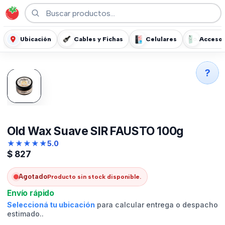
Ubicación
Cables y Fichas
Celulares
Accesor
?
Old Wax Suave SIR FAUSTO 100g
★
★
★
★
★
5.0
$
827
Agotado
Producto sin stock disponible.
Envío rápido
Seleccioná tu ubicación
para calcular entrega o despacho
estimado..