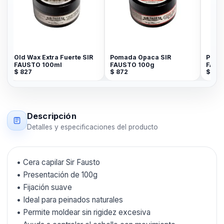
Old Wax Extra Fuerte SIR
Pomada Opaca SIR
Pomad
FAUSTO 100ml
FAUSTO 100g
FAUS
$
827
$
872
$
872
Descripción
Detalles y especificaciones del producto
• Cera capilar Sir Fausto
• Presentación de 100g
• Fijación suave
• Ideal para peinados naturales
• Permite moldear sin rigidez excesiva