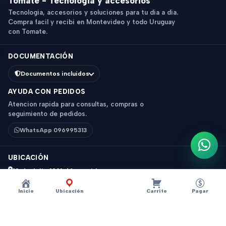
Tomate - Tecnologia y accesorios
Tecnologia, accesorios y soluciones para tu dia a dia.
Compra facil y recibi en Montevideo y todo Uruguay
con Tomate.
DOCUMENTACIÓN
Documentos incluidos
AYUDA CON PEDIDOS
Atencion rapida para consultas, compras o
seguimiento de pedidos.
WhatsApp 096995313
Escri
UBICACIÓN
18 de Julio 1831, Montevideo
Horario: 9 a 18 hs
Inicio
Ubicación
Carrito
Pagar
Ver mapa
Instagram
Descripción
×
?
Old Wax Suave SIR FAUSTO 100g