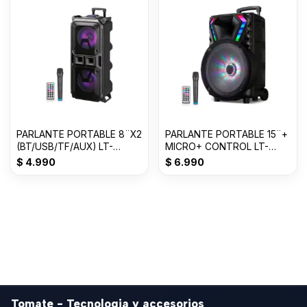
PARLANTE PORTABLE 8¨X2
PARLANTE PORTABLE 15¨+
(BT/USB/TF/AUX) LT-
MICRO+ CONTROL LT-
2801XBT
1517BT C/RUEDAS
$
4.990
$
6.990
Tomate - Tecnologia y accesorios