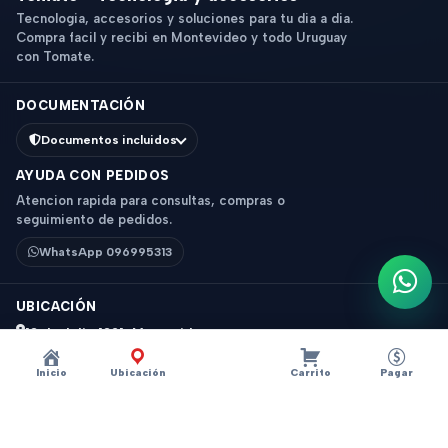
Tecnologia, accesorios y soluciones para tu dia a dia.
Compra facil y recibi en Montevideo y todo Uruguay
con Tomate.
DOCUMENTACIÓN
Documentos incluidos
AYUDA CON PEDIDOS
Atencion rapida para consultas, compras o
seguimiento de pedidos.
WhatsApp 096995313
Escri
UBICACIÓN
18 de Julio 1831, Montevideo
Horario: 9 a 18 hs
Inicio
Ubicación
Carrito
Pagar
Ver mapa
Instagram
Descripción
×
?
PARLANTE MI 2.0 SPEAKERS M101Z 3W 2(RMS)