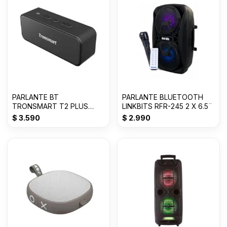
PARLANTE BT
PARLANTE BLUETOOTH
TRONSMART T2 PLUS
LINKBITS RFR-245 2 X 6.5¨
MICRO SD / 20W / 24 HS /
$
3.590
$
2.990
WATER