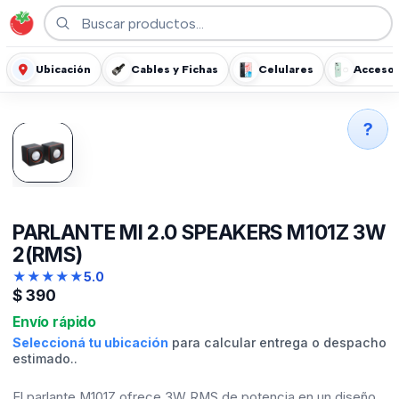
Ubicación
Cables y Fichas
Celulares
Accesor
?
PARLANTE MI 2.0 SPEAKERS M101Z 3W
2(RMS)
★
★
★
★
★
5.0
$
390
Envío rápido
Seleccioná tu ubicación
para calcular entrega o despacho
estimado..
El parlante M101Z ofrece 3W RMS de potencia en un diseño