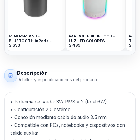
MINI PARLANTE
PARLANTE BLUETOOTH
PARL
BLUETOOTH inPods
LUZ LED COLORES
TRON
$
690
$
499
$
3.5
LITTLE FUN TWS
MICRO
WATE
Descripción
Detalles y especificaciones del producto
• Potencia de salida: 3W RMS × 2 (total 6W)
• Configuración 2.0 estéreo
• Conexión mediante cable de audio 3.5 mm
• Compatible con PCs, notebooks y dispositivos con
salida auxiliar