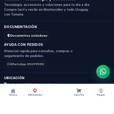
Tecnologia, accesorios y soluciones para tu dia a dia.
Compra facil y recibi en Montevideo y todo Uruguay
con Tomate.
DOCUMENTACIÓN
Documentos incluidos
AYUDA CON PEDIDOS
Atencion rapida para consultas, compras o
seguimiento de pedidos.
WhatsApp 096995313
Escri
UBICACIÓN
18 de Julio 1831, Montevideo
Horario: 9 a 18 hs
Inicio
Ubicación
Carrito
Pagar
Ver mapa
Instagram
Descripción
×
?
PARLANTE SPEAKER 2.0 K2036 MI USB 5V 3WX2