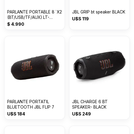
PARLANTE PORTABLE 8¨X2
JBL GRIP bt speaker BLACK
(BT/USB/TF/AUX) LT-
U$S
119
2801XBT
$
4.990
PARLANTE PORTATIL
JBL CHARGE 6 BT
BLUETOOTH JBL FLIP 7
SPEAKER- BLACK
U$S
184
U$S
249