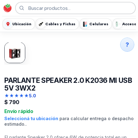
Ubicación
Cables y Fichas
Celulares
Accesor
?
PARLANTE SPEAKER 2.0 K2036 MI USB
5V 3WX2
★
★
★
★
★
5.0
$
790
Envío rápido
Seleccioná tu ubicación
para calcular entrega o despacho
estimado..
El parlante Speaker 2.0 ofrece 6W de potencia total en un