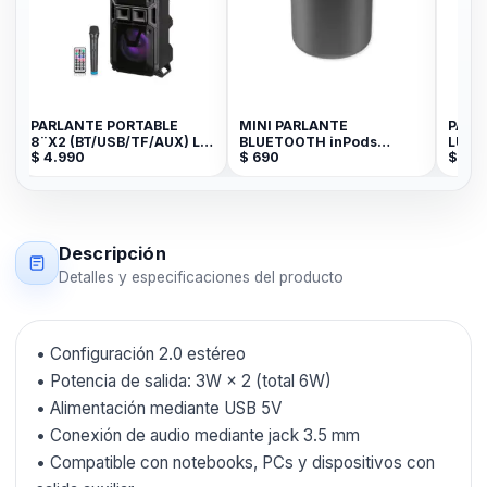
PARLANTE PORTABLE
MINI PARLANTE
PARL
8¨X2 (BT/USB/TF/AUX) LT-
BLUETOOTH inPods
LUZ 
$
4.990
$
690
$
49
2801XBT
LITTLE FUN TWS
Descripción
Detalles y especificaciones del producto
• Configuración 2.0 estéreo
• Potencia de salida: 3W × 2 (total 6W)
• Alimentación mediante USB 5V
• Conexión de audio mediante jack 3.5 mm
• Compatible con notebooks, PCs y dispositivos con