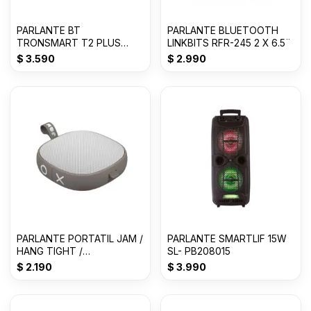
PARLANTE BT
PARLANTE BLUETOOTH
TRONSMART T2 PLUS
LINKBITS RFR-245 2 X 6.5¨
MICRO SD / 20W / 24 HS /
$
3.590
$
2.990
WATER
PARLANTE PORTATIL JAM /
PARLANTE SMARTLIF 15W
HANG TIGHT /
SL- PB208015
BLUETOOTH / GRIS
$
2.190
$
3.990