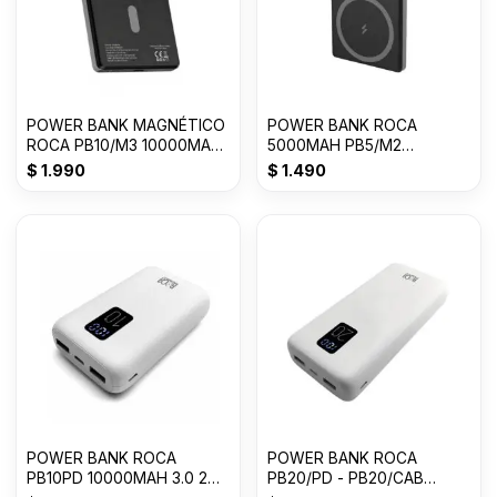
POWER BANK MAGNÉTICO
POWER BANK ROCA
ROCA PB10/M3 10000MAH
5000MAH PB5/M2
TIPO-C 2 SALIDAS
MAGNETICO TIPO/C 3A
$
1.990
$
1.490
POWER BANK ROCA
POWER BANK ROCA
PB10PD 10000MAH 3.0 2
PB20/PD - PB20/CAB