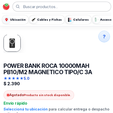
Ubicación
Cables y Fichas
Celulares
Accesor
?
POWER BANK ROCA 10000MAH
PB10/M2 MAGNETICO TIPO/C 3A
★
★
★
★
★
5.0
$
2.390
Agotado
Producto sin stock disponible.
Envío rápido
Seleccioná tu ubicación
para calcular entrega o despacho