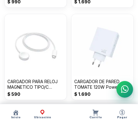
ENTRADAS 3 SALIDAS
20.000mAh 20W QC/PC
$
990
$
1.690
CARGADOR PARA RELOJ
CARGADOR DE PARED
MAGNETICO TIPO/C
TOMATE 120W Power
Escri
GENERICO
adapter Suit USB T-CH018
$
590
$
1.690
Inicio
Ubicación
Carrito
Pagar
Descripción
×
?