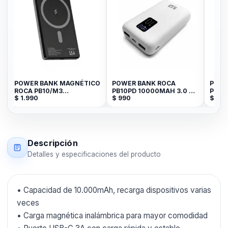
POWER BANK MAGNÉTICO
POWER BANK ROCA
POWER 
ROCA PB10/M3
PB10PD 10000MAH 3.0 2
PB20
$
1.990
$
990
$
1.6
10000MAH TIPO-C 2
ENTRADAS 3 SALIDAS
20.0
SALIDAS
Descripción
Detalles y especificaciones del producto
• Capacidad de 10.000mAh, recarga dispositivos varias
veces
• Carga magnética inalámbrica para mayor comodidad