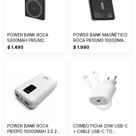
POWER BANK ROCA
POWER BANK MAGNÉTICO
5000MAH PB5/M2
ROCA PB10/M3 10000MAH
MAGNETICO TIPO/C 3A
TIPO-C 2 SALIDAS
$
1.490
$
1.990
POWER BANK ROCA
COMBO FICHA 20W USB-C
PB10PD 10000MAH 3.0 2
+ CABLE USB-C TO