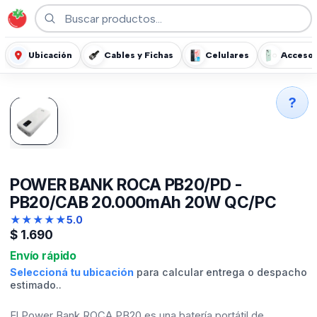
Ubicación
Cables y Fichas
Celulares
Accesor
?
POWER BANK ROCA PB20/PD -
PB20/CAB 20.000mAh 20W QC/PC
★
★
★
★
★
5.0
$
1.690
Envío rápido
Seleccioná tu ubicación
para calcular entrega o despacho
estimado..
El Power Bank ROCA PB20 es una batería portátil de