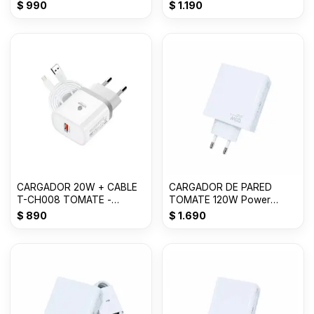
ENTRADAS 3 SALIDAS
LIGHTNING - TOMATE
$
990
$
1.190
CARGADOR 20W + CABLE
CARGADOR DE PARED
T-CH008 TOMATE -
TOMATE 120W Power
MICRO
adapter Suit USB T-CH018
$
890
$
1.690