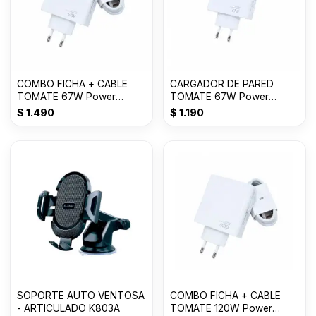
COMBO FICHA + CABLE
CARGADOR DE PARED
TOMATE 67W Power
TOMATE 67W Power
Adapter Suit T-CH017
adapter Suit USB T-CH016
$
1.490
$
1.190
SOPORTE AUTO VENTOSA
COMBO FICHA + CABLE
- ARTICULADO K803A
TOMATE 120W Power