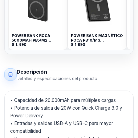
POWER BANK ROCA
POWER BANK MAGNÉTICO
POWE
5000MAH PB5/M2
ROCA PB10/M3
PB10PD 100
$
1.490
$
1.990
$
9
MAGNETICO TIPO/C 3A
10000MAH TIPO-C 2
ENT
SALIDAS
Descripción
Detalles y especificaciones del producto
• Capacidad de 20.000mAh para múltiples cargas
• Potencia de salida de 20W con Quick Charge 3.0 y
Power Delivery
• Entradas y salidas USB-A y USB-C para mayor
compatibilidad