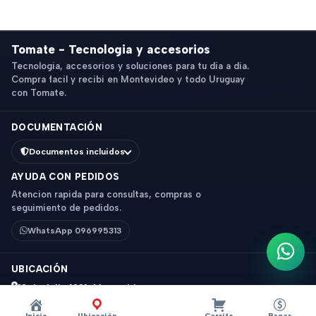
Tomate - Tecnologia y accesorios
Tecnologia, accesorios y soluciones para tu dia a dia.
Compra facil y recibi en Montevideo y todo Uruguay
con Tomate.
DOCUMENTACIÓN
Documentos incluidos
AYUDA CON PEDIDOS
Atencion rapida para consultas, compras o
seguimiento de pedidos.
WhatsApp 096995313
Escri
UBICACIÓN
18 de Julio 1831, Montevideo
Horario: 9 a 18 hs
Inicio
Ubicación
Carrito
Pagar