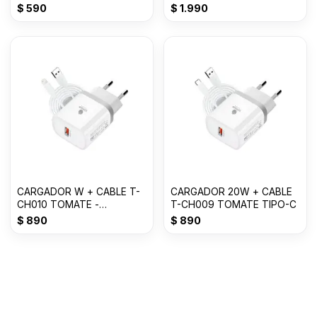
Adapter Siut T-CH019
$
590
$
1.990
CARGADOR W + CABLE T-
CARGADOR 20W + CABLE
CH010 TOMATE -
T-CH009 TOMATE TIPO-C
LIGHTNING
$
890
$
890