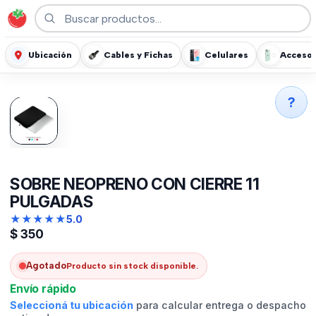
Ubicación
Cables y Fichas
Celulares
Accesor
?
SOBRE NEOPRENO CON CIERRE 11
PULGADAS
★
★
★
★
★
5.0
$
350
Agotado
Producto sin stock disponible.
Envío rápido
Seleccioná tu ubicación
para calcular entrega o despacho