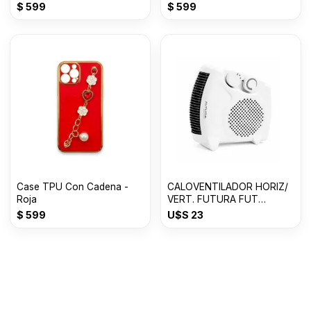
$
599
$
599
Case TPU Con Cadena -
CALOVENTILADOR HORIZ/
Roja
VERT. FUTURA FUT
CV2003VH
$
599
U$S
23