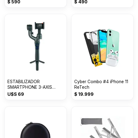
$
590
$
490
ESTABILIZADOR
Cyber Combo #4 iPhone 11
SMARTPHONE 3-AXIS
ReTech
iOS/Ready
U$S
69
$
19.999