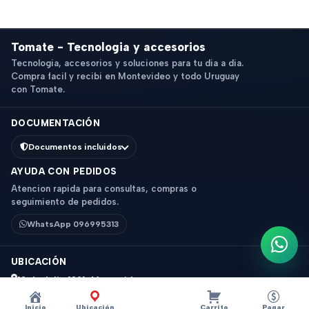
Tomate - Tecnologia y accesorios
Tecnologia, accesorios y soluciones para tu dia a dia.
Compra facil y recibi en Montevideo y todo Uruguay
con Tomate.
DOCUMENTACIÓN
Documentos incluidos
AYUDA CON PEDIDOS
Atencion rapida para consultas, compras o
seguimiento de pedidos.
WhatsApp 096995313
Escri
UBICACIÓN
18 de Julio 1831, Montevideo
Horario: 9 a 18 hs
Inicio
Ubicación
Carrito
Pagar