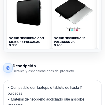
SOBRE NEOPRENO CON
SOBRE NEOPRENO 15
EST
CIERRE 14 PULGADAS
PULGADAS JK
AUR
$
350
$
450
$
19
CIR
Descripción
Detalles y especificaciones del producto
• Compatible con laptops o tablets de hasta 11
pulgadas
• Material de neopreno acolchado que absorbe