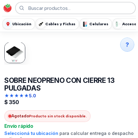
Ubicación
Cables y Fichas
Celulares
Accesor
?
SOBRE NEOPRENO CON CIERRE 13
PULGADAS
★
★
★
★
★
5.0
$
350
Agotado
Producto sin stock disponible.
Envío rápido
Seleccioná tu ubicación
para calcular entrega o despacho