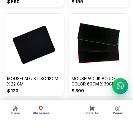
HASTA 18 PULGADAS
$
590
$
199
MOUSEPAD JK LISO 18CM
MOUSEPAD JK BORDE
X 22 CM
COLOR 60CM X 30CM
Escri
$
120
$
390
Inicio
Ubicación
Carrito
Pagar
Descripción
×
?