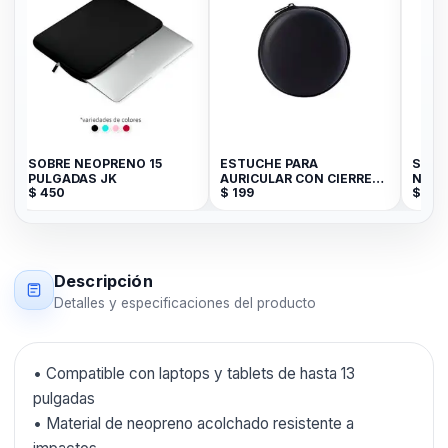
SOBRE NEOPRENO 15
ESTUCHE PARA
SOPO
PULGADAS JK
AURICULAR CON CIERRE
NOTE
$
450
$
199
$
590
CIRCULAR
HAST
Descripción
Detalles y especificaciones del producto
• Compatible con laptops y tablets de hasta 13
pulgadas
• Material de neopreno acolchado resistente a