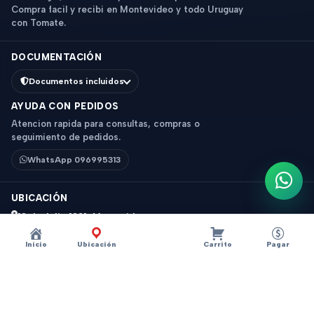
Compra facil y recibi en Montevideo y todo Uruguay
con Tomate.
DOCUMENTACIÓN
Documentos incluidos
AYUDA CON PEDIDOS
Atencion rapida para consultas, compras o
seguimiento de pedidos.
WhatsApp 096995313
Escri
UBICACIÓN
18 de Julio 1831, Montevideo
Horario: 9 a 18 hs
Inicio
Ubicación
Carrito
Pagar
Ver mapa
Instagram
Descripción
×
?
SOPORTE DE ESCRITORIO PARA TABLET
© 2026 Tomate - Tecnologia y accesorios. Todos los derechos
ARTICULABLE