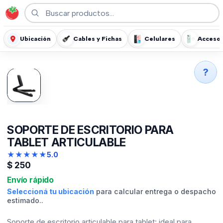
Ubicación
Cables y Fichas
Celulares
Accesor
?
SOPORTE DE ESCRITORIO PARA
TABLET ARTICULABLE
★
★
★
★
★
5.0
$
250
Envío rápido
Seleccioná tu ubicación
para calcular entrega o despacho
estimado..
Soporte de escritorio articulable para tablet: ideal para