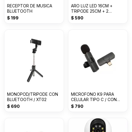
RECEPTOR DE MUSICA
ARO LUZ LED 16CM +
BLUETOOTH
TRIPODE 25CM + 2
SOPORTES
$
199
$
590
MONOPOD/TRIPODE CON
MICROFONO K9 PARA
BLUETOOTH / XT02
CELULAR TIPO C / CON
FILTRO
$
690
$
790