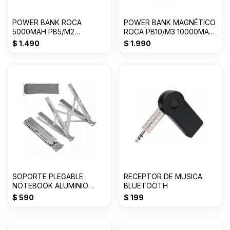
POWER BANK ROCA
POWER BANK MAGNÉTICO
5000MAH PB5/M2
ROCA PB10/M3 10000MAH
MAGNETICO TIPO/C 3A
TIPO-C 2 SALIDAS
$
1.490
$
1.990
SOPORTE PLEGABLE
RECEPTOR DE MUSICA
NOTEBOOK ALUMINIO
BLUETOOTH
HASTA 18 PULGADAS
$
590
$
199