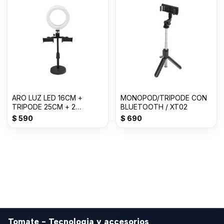
ARO LUZ LED 16CM +
MONOPOD/TRIPODE CON
TRIPODE 25CM + 2
BLUETOOTH / XT02
SOPORTES
$
590
$
690
Tomate - Tecnologia y accesorios