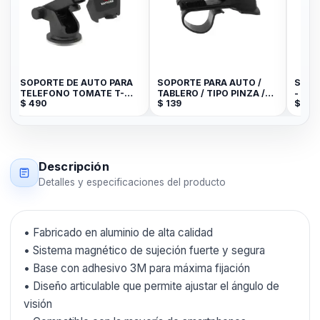
SOPORTE DE AUTO PARA
SOPORTE PARA AUTO /
SOPO
TELEFONO TOMATE T-
TABLERO / TIPO PINZA /
- AR
$
490
$
139
$
590
ST001
JK
Descripción
Detalles y especificaciones del producto
• Fabricado en aluminio de alta calidad
• Sistema magnético de sujeción fuerte y segura
• Base con adhesivo 3M para máxima fijación
• Diseño articulable que permite ajustar el ángulo de
visión