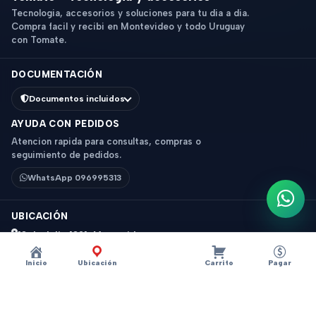
Tecnologia, accesorios y soluciones para tu dia a dia.
Compra facil y recibi en Montevideo y todo Uruguay
con Tomate.
DOCUMENTACIÓN
Documentos incluidos
AYUDA CON PEDIDOS
Atencion rapida para consultas, compras o
seguimiento de pedidos.
WhatsApp 096995313
Escri
UBICACIÓN
18 de Julio 1831, Montevideo
Horario: 9 a 18 hs
Inicio
Ubicación
Carrito
Pagar
Ver mapa
Instagram
Descripción
×
?
SOPORTE PARA AUTO MAGNETICO ARTICULABLE