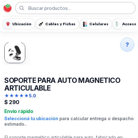
Ubicación
Cables y Fichas
Celulares
Accesor
?
SOPORTE PARA AUTO MAGNETICO
ARTICULABLE
★
★
★
★
★
5.0
$
290
Envío rápido
Seleccioná tu ubicación
para calcular entrega o despacho
estimado..
El soporte magnético articulable para auto, fabricado en