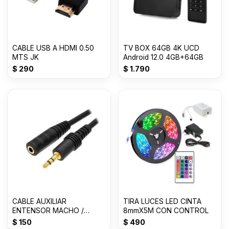
CABLE USB A HDMI 0.50
TV BOX 64GB 4K UCD
MTS JK
Android 12.0 4GB+64GB
$
290
$
1.790
CABLE AUXILIAR
TIRA LUCES LED CINTA
ENTENSOR MACHO /
8mmX5M CON CONTROL
HEMBRA 1.5 METROS
$
150
$
490