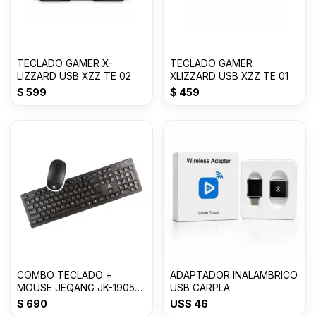
TECLADO GAMER X-
TECLADO GAMER
LIZZARD USB XZZ TE 02
XLIZZARD USB XZZ TE 01
$
599
$
459
COMBO TECLADO +
ADAPTADOR INALAMBRICO
MOUSE JEQANG JK-1905
USB CARPLA
GBT-14081-2010
$
690
U$S
46