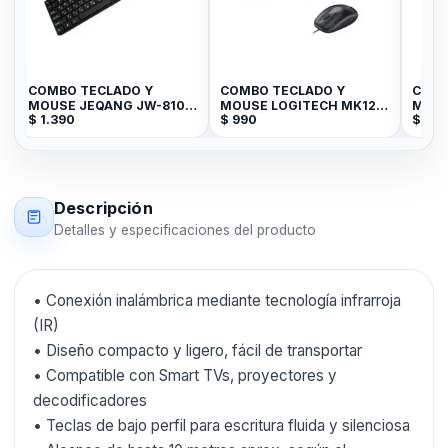
COMBO TECLADO Y
COMBO TECLADO Y
COMB
MOUSE JEQANG JW-8100
MOUSE LOGITECH MK120
MOUS
$
1.390
$
990
$
949
2.4G 10M USB GTB-14081-
ESPAÑOL
LEDST
Descripción
Detalles y especificaciones del producto
• Conexión inalámbrica mediante tecnología infrarroja
(IR)
• Diseño compacto y ligero, fácil de transportar
• Compatible con Smart TVs, proyectores y
decodificadores
• Teclas de bajo perfil para escritura fluida y silenciosa