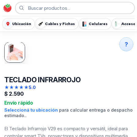
Ubicación
Cables y Fichas
Celulares
Accesor
?
TECLADO INFRARROJO
★
★
★
★
★
5.0
$
2.590
Envío rápido
Seleccioná tu ubicación
para calcular entrega o despacho
estimado..
El Teclado Infrarrojo V29 es compacto y versátil, ideal para
controlar smart TVs, proyectores y dispositivos multimedia.