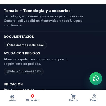
Tomate - Tecnologia y accesorios
Tecnologia, accesorios y soluciones para tu dia a dia.
Compra facil y recibi en Montevideo y todo Uruguay
con Tomate.
DOCUMENTACIÓN
Documentos incluidos
AYUDA CON PEDIDOS
Atencion rapida para consultas, compras o
seguimiento de pedidos.
WhatsApp 096995313
Escri
UBICACIÓN
18 de Julio 1831, Montevideo
Horario: 9 a 18 hs
Inicio
Ubicación
Carrito
Pagar