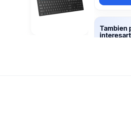
Tambien 
interesa
JEQANG
Mas productos 
explorando TE
Ver mas