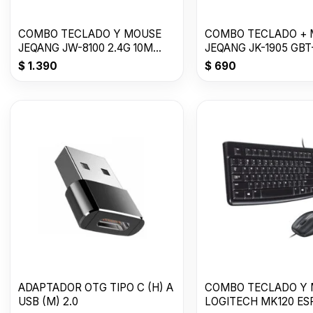
COMBO TECLADO Y MOUSE
COMBO TECLADO +
JEQANG JW-8100 2.4G 10M
JEQANG JK-1905 GBT-
USB GTB-14081-
2010
$
1.390
$
690
ADAPTADOR OTG TIPO C (H) A
COMBO TECLADO Y
USB (M) 2.0
LOGITECH MK120 ES