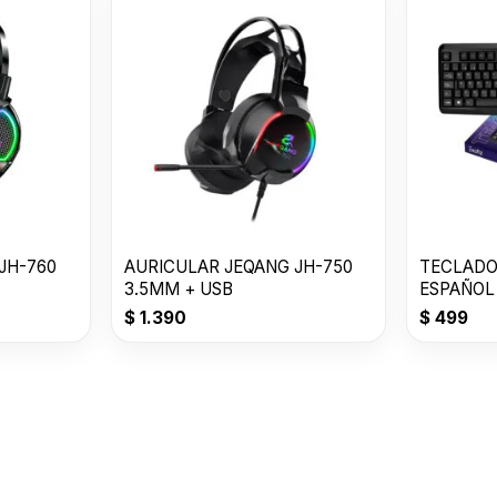
JH-760
AURICULAR JEQANG JH-750
TECLADO
3.5MM + USB
ESPAÑOL 
TE-01
$
1.390
$
499