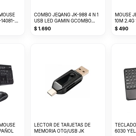
 MOUSE
COMBO JEQANG JK-988 4 N 1
MOUSE J
14081-
USB LED GAMIN GCOMBO
10M 2.4G
GB/T 26245-20
$
1.690
$
490
 MOUSE
LECTOR DE TARJETAS DE
TECLADO
PAÑOL
MEMORIA OTG/USB JK
6030 YE