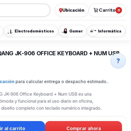
Ubicación
Carrito
0
Electrodomésticos
Gamer
Informática
ANG JK-906 OFFICE KEYBOARD + NUM USB
?
icación
para calcular entrega o despacho estimado..
G JK-906 Office Keyboard + Num USB es una
ómoda y funcional para el uso diario en oficina,
u diseño completo con teclado numérico integrado.
r al carrito
Comprar ahora