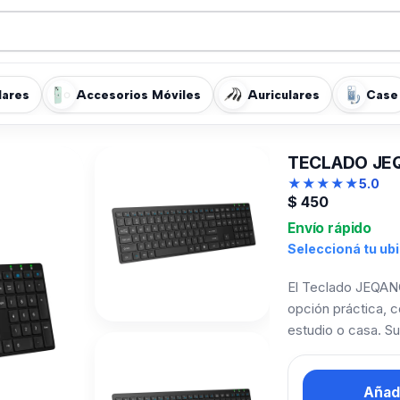
lares
Accesorios Móviles
Auriculares
Case
TECLADO JEQ
★
★
★
★
★
5.0
$
450
Envío rápido
Seleccioná tu ub
El Teclado JEQAN
opción práctica, c
estudio o casa. S
Añadi