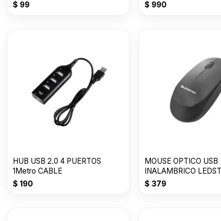
$
99
$
990
HUB USB 2.0 4 PUERTOS
MOUSE OPTICO USB
1Metro CABLE
INALAMBRICO LEDST
M02
$
190
$
379