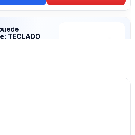
puede
rte: TECLADO
publicados para seguir
CLADO JEQANG.
TECLADO JEQANG