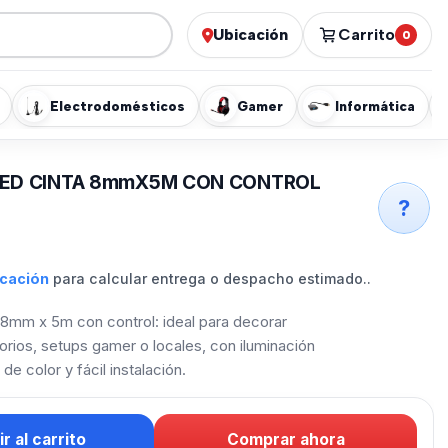
Ubicación
Carrito
0
Electrodomésticos
Gamer
Informática
 LED CINTA 8mmX5M CON CONTROL
?
icación
para calcular entrega o despacho estimado..
 8mm x 5m con control: ideal para decorar
torios, setups gamer o locales, con iluminación
de color y fácil instalación.
r al carrito
Comprar ahora