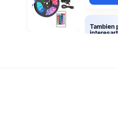
Tambien 
interesar
Mas productos 
explorando LUC
Ver mas