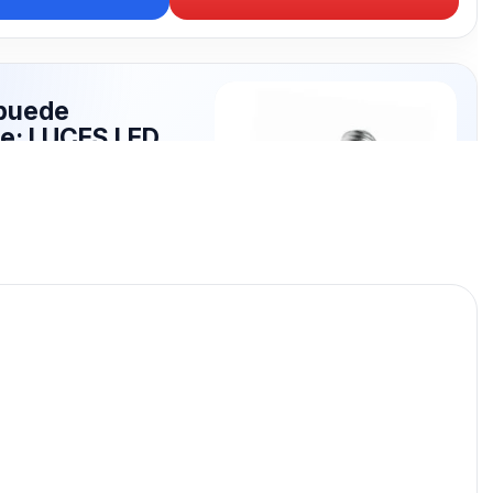
puede
te: LUCES LED
publicados para seguir
ES LED.
LUCES LED