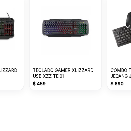
LIZZARD
TECLADO GAMER XLIZZARD
COMBO T
USB XZZ TE 01
JEQANG J
2010
$
459
$
690