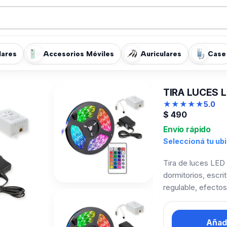
lares
Accesorios Móviles
Auriculares
Case
TIRA LUCES
★
★
★
★
★
5.0
$
490
Envío rápido
Seleccioná tu ub
Tira de luces LED
dormitorios, escri
regulable, efectos 
Añadi