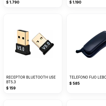
$
1.790
$
1.190
RECEPTOR BLUETOOTH USE
TELEFONO FIJO LEB
BT5.3
$
585
$
159