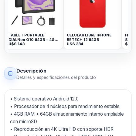
TABLET PORTABLE
CELULAR LIBRE IPHONE
HDMI
DIALNtm G10 64GB + 4GB
RETECH 12 64GB
STICK
U$S
143
U$S
384
$
2.3
10¨
Descripción
Detalles y especificaciones del producto
• Sistema operativo Android 12.0
• Procesador de 4 núcleos para rendimiento estable
• 4GB RAM + 64GB almacenamiento interno ampliable
con microSD
• Reproducción en 4K Ultra HD con soporte HDR