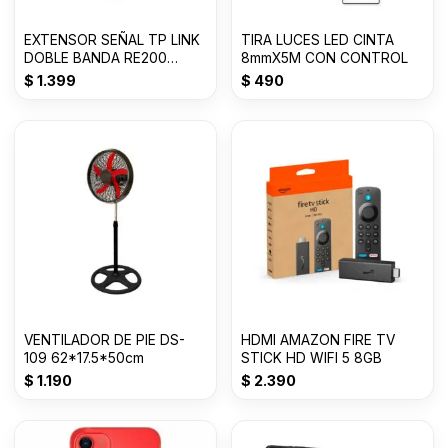
EXTENSOR SEÑAL TP LINK
TIRA LUCES LED CINTA
DOBLE BANDA RE200
8mmX5M CON CONTROL
AC750
$
1.399
$
490
VENTILADOR DE PIE DS-
HDMI AMAZON FIRE TV
109 62*17.5*50cm
STICK HD WIFI 5 8GB
$
1.190
$
2.390