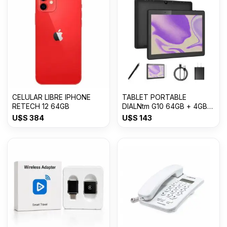
CELULAR LIBRE IPHONE
TABLET PORTABLE
RETECH 12 64GB
DIALNtm G10 64GB + 4GB
10¨
U$S
384
U$S
143