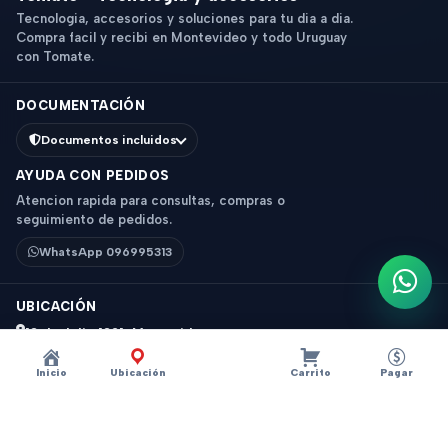
Tecnologia, accesorios y soluciones para tu dia a dia.
Compra facil y recibi en Montevideo y todo Uruguay
con Tomate.
DOCUMENTACIÓN
Documentos incluidos
AYUDA CON PEDIDOS
Atencion rapida para consultas, compras o
seguimiento de pedidos.
WhatsApp 096995313
Escri
UBICACIÓN
18 de Julio 1831, Montevideo
Horario: 9 a 18 hs
Inicio
Ubicación
Carrito
Pagar
Ver mapa
Instagram
Descripción
×
?
TV BOX 64GB 4K UCD Android 12.0 4GB+64GB