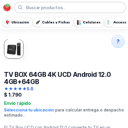
Ubicación
Cables y Fichas
Celulares
Accesor
?
TV BOX 64GB 4K UCD Android 12.0
4GB+64GB
★
★
★
★
★
5.0
$
1.790
Envío rápido
Seleccioná tu ubicación
para calcular entrega o despacho
estimado..
El TV Box UCD con Android 12.0 convierte tu TV en un