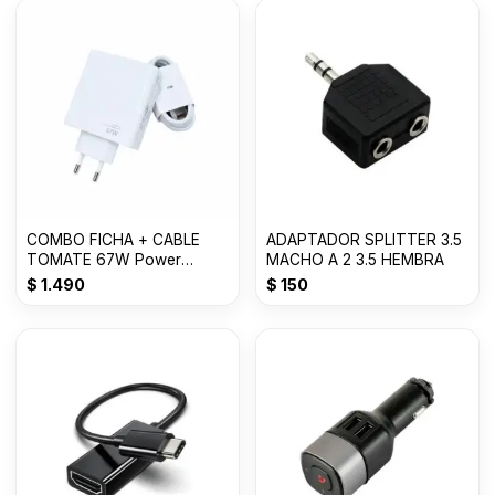
COMBO FICHA + CABLE
ADAPTADOR SPLITTER 3.5
TOMATE 67W Power
MACHO A 2 3.5 HEMBRA
Adapter Suit T-CH017
$
1.490
$
150