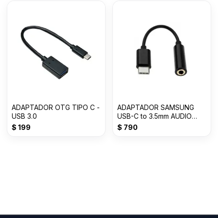
ADAPTADOR OTG TIPO C -
ADAPTADOR SAMSUNG
USB 3.0
USB-C to 3.5mm AUDIO
JACK
$
199
$
790