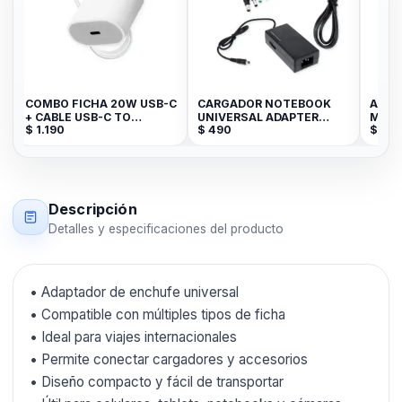
COMBO FICHA 20W USB-C
CARGADOR NOTEBOOK
ADAP
+ CABLE USB-C TO
UNIVERSAL ADAPTER
MAG
$
1.190
$
490
$
250
LIGHTNING - TOMATE
AC/DC 8 FIL SY-96W
Descripción
Detalles y especificaciones del producto
• Adaptador de enchufe universal
• Compatible con múltiples tipos de ficha
• Ideal para viajes internacionales
• Permite conectar cargadores y accesorios
• Diseño compacto y fácil de transportar