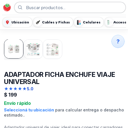
Ubicación
Cables y Fichas
Celulares
Accesor
?
ADAPTADOR FICHA ENCHUFE VIAJE
UNIVERSAL
★
★
★
★
★
5.0
$
199
Envío rápido
Seleccioná tu ubicación
para calcular entrega o despacho
estimado..
Adaptador universal de viaje: ideal para conectar cargadores