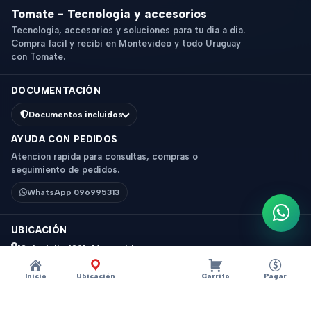
Tomate - Tecnologia y accesorios
Tecnologia, accesorios y soluciones para tu dia a dia.
Compra facil y recibi en Montevideo y todo Uruguay
con Tomate.
DOCUMENTACIÓN
Documentos incluidos
AYUDA CON PEDIDOS
Atencion rapida para consultas, compras o
seguimiento de pedidos.
WhatsApp 096995313
Escri
UBICACIÓN
18 de Julio 1831, Montevideo
Horario: 9 a 18 hs
Inicio
Ubicación
Carrito
Pagar
Ver mapa
Instagram
Descripción