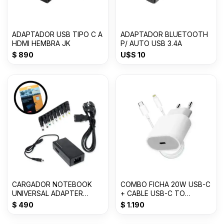
ADAPTADOR USB TIPO C A
ADAPTADOR BLUETOOTH
HDMI HEMBRA JK
P/ AUTO USB 3.4A
$
890
U$S
10
CARGADOR NOTEBOOK
COMBO FICHA 20W USB-C
UNIVERSAL ADAPTER
+ CABLE USB-C TO
AC/DC 8 FIL SY-96W
LIGHTNING - TOMATE
$
490
$
1.190