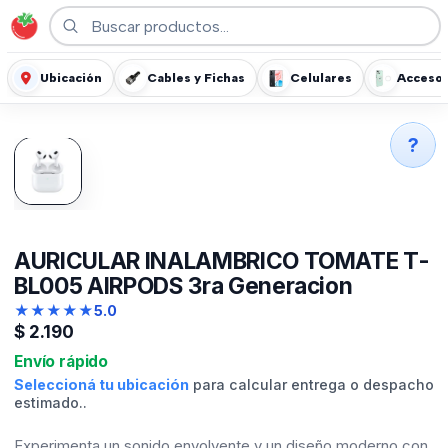
Ubicación
Cables y Fichas
Celulares
Accesor
?
AURICULAR INALAMBRICO TOMATE T-
BL005 AIRPODS 3ra Generacion
★
★
★
★
★
5.0
$
2.190
Envío rápido
Seleccioná tu ubicación
para calcular entrega o despacho
estimado..
Experimenta un sonido envolvente y un diseño moderno con