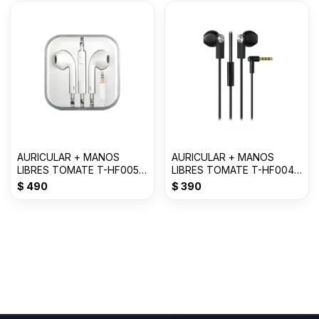
AURICULAR + MANOS
AURICULAR + MANOS
LIBRES TOMATE T-HF005
LIBRES TOMATE T-HF004
3.5mm
3.5mm
$
490
$
390