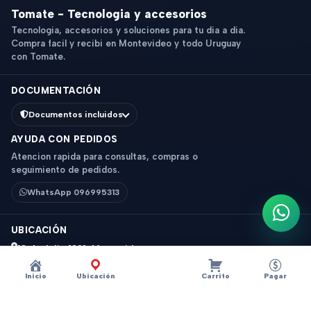
Tomate - Tecnologia y accesorios
Tecnologia, accesorios y soluciones para tu dia a dia.
Compra facil y recibi en Montevideo y todo Uruguay
con Tomate.
DOCUMENTACIÓN
Documentos incluidos
AYUDA CON PEDIDOS
Atencion rapida para consultas, compras o
seguimiento de pedidos.
WhatsApp 096995313
Escri
UBICACIÓN
18 de Julio 1831, Montevideo
Horario: 9 a 18 hs
Inicio
Ubicación
Carrito
Pagar
Ver mapa
Instagram
Descripción