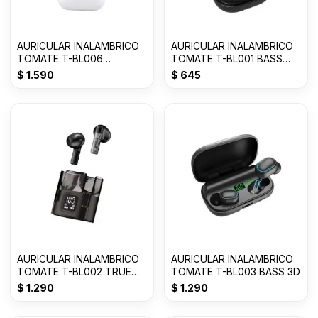
AURICULAR INALAMBRICO
AURICULAR INALAMBRICO
TOMATE T-BL006
TOMATE T-BL001 BASS
AIRPODS 2da GENERACION
Con 50% OFF
$
1.590
$
645
AURICULAR INALAMBRICO
AURICULAR INALAMBRICO
TOMATE T-BL002 TRUE
TOMATE T-BL003 BASS 3D
WIRELESS
$
1.290
$
1.290