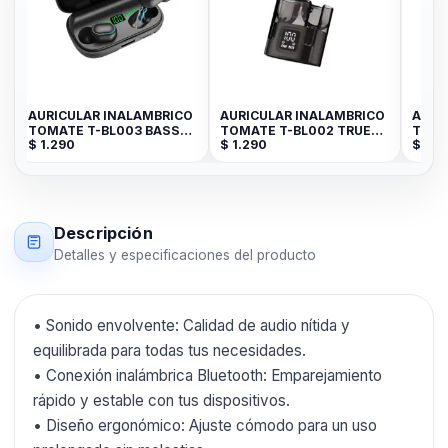
O
AURICULAR INALAMBRICO
AURICULAR INALAMBRICO
AURI
TOMATE T-BL003 BASS
TOMATE T-BL002 TRUE
TOMA
$
1.290
$
1.290
$
1.2
3D
WIRELESS
Descripción
Detalles y especificaciones del producto
• Sonido envolvente: Calidad de audio nítida y
equilibrada para todas tus necesidades.
• Conexión inalámbrica Bluetooth: Emparejamiento
rápido y estable con tus dispositivos.
• Diseño ergonómico: Ajuste cómodo para un uso