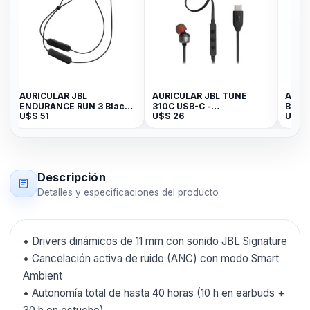
AURICULAR JBL
AURICULAR JBL TUNE
AURI
ENDURANCE RUN 3 Black
310C USB-C -
BT
U$S
51
U$S
26
U$S
Lime
JBLT310CBLKAM
Descripción
Detalles y especificaciones del producto
• Drivers dinámicos de 11 mm con sonido JBL Signature
• Cancelación activa de ruido (ANC) con modo Smart
Ambient
• Autonomía total de hasta 40 horas (10 h en earbuds +