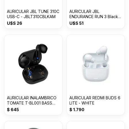
AURICULAR JBL TUNE 310C
AURICULAR JBL
USB-C - JBLT310CBLKAM
ENDURANCE RUN 3 Black
Lime
U$S
26
U$S
51
AURICULAR INALAMBRICO
AURICULAR REDMI BUDS 6
TOMATE T-BL001 BASS
LITE - WHITE
Con 50% OFF
$
645
$
1.790