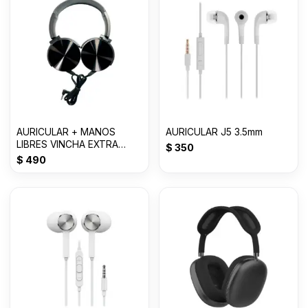
AURICULAR + MANOS
AURICULAR J5 3.5mm
LIBRES VINCHA EXTRA
$
350
BASS 3.0mm MDR-
$
490
XB450AP