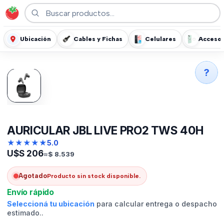
Ubicación
Cables y Fichas
Celulares
Accesor
?
AURICULAR JBL LIVE PRO2 TWS 40H
★
★
★
★
★
5.0
U$S
206
≈
$
8.539
Agotado
Producto sin stock disponible.
Envío rápido
Seleccioná tu ubicación
para calcular entrega o despacho
estimado..