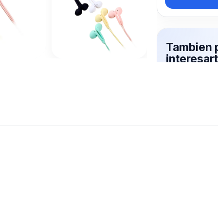
Tambien 
interesa
LIBRES
Mas productos 
explorando AUR
Ver mas