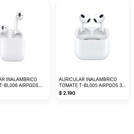
AR INALAMBRICO
AURICULAR INALAMBRICO
T-BL006 AIRPODS
TOMATE T-BL005 AIRPODS 3ra
ERACION
Generacion
$
2.190