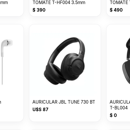
5mm
TOMATE T-HF004 3.5mm
TOMATE 
$
390
$
490
m
AURICULAR JBL TUNE 730 BT
AURICUL
T-BL004
U$S
87
$
0