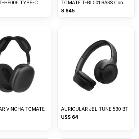
T-HF006 TYPE-C
TOMATE T-BL001 BASS Con
50% OFF
$
645
AR VINCHA TOMATE
AURICULAR JBL TUNE 530 BT
U$S
64