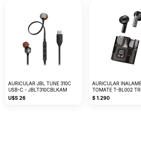
AURICULAR JBL TUNE 310C
AURICULAR INALAM
USB-C - JBLT310CBLKAM
TOMATE T-BL002 TR
WIRELESS
U$S
26
$
1.290