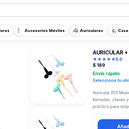
lares
Accesorios Móviles
Auriculares
Case
AURICULAR + 
★
★
★
★
★
5.0
$
189
Envío rápido
Seleccioná tu ub
Auricular R13 Musi
llamadas, clases y
práctico para resp
Añadi