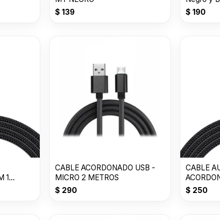
$
139
$
190
CABLE ACORDONADO USB -
CABLE A
 1
MICRO 2 METROS
ACORDON
METROS
$
290
$
250