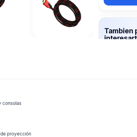
Tambien 
interesar
Mas productos 
explorando CAB
Ver mas
y consolas
s de proyección