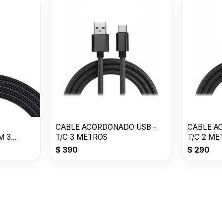
CABLE ACORDONADO USB -
CABLE A
M 3
T/C 3 METROS
T/C 2 M
$
390
$
290