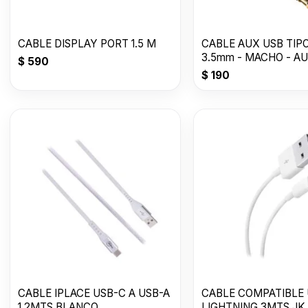
CABLE DISPLAY PORT 1.5 M
CABLE AUX USB TIP
3.5mm - MACHO - AU
$
590
-1000mm
$
190
CABLE IPLACE USB-C A USB-A
CABLE COMPATIBLE
1.2MTS BLANCO
LIGHTNING 3MTS JK