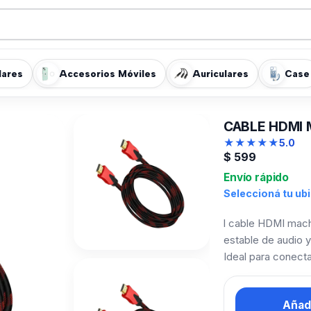
lares
Accesorios Móviles
Auriculares
Case
CABLE HDMI 
★
★
★
★
★
5.0
$
599
Envío rápido
Seleccioná tu ub
l cable HDMI mach
estable de audio y 
Ideal para conect
Añadi