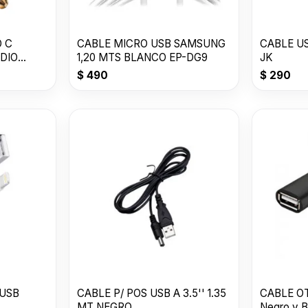
O C
CABLE MICRO USB SAMSUNG
CABLE US
DIO
1,20 MTS BLANCO EP-DG9
JK
$
490
$
290
 USB
CABLE P/ POS USB A 3.5'' 1.35
CABLE OT
MT NEGRO
Negro y B