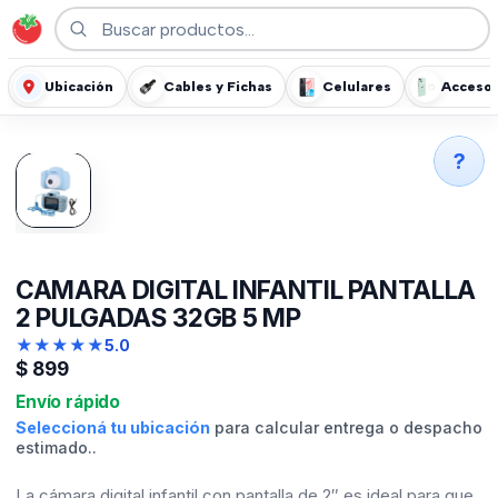
Ubicación
Cables y Fichas
Celulares
Accesor
?
CAMARA DIGITAL INFANTIL PANTALLA
2 PULGADAS 32GB 5 MP
★
★
★
★
★
5.0
$
899
Envío rápido
Seleccioná tu ubicación
para calcular entrega o despacho
estimado..
La cámara digital infantil con pantalla de 2″ es ideal para que