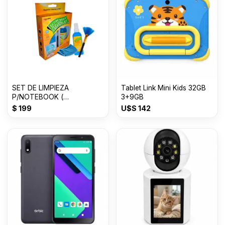
SET DE LIMPIEZA
Tablet Link Mini Kids 32GB
P/NOTEBOOK (
3+9GB
LIQUIDO+FRANELA+PINCEL
$
199
U$S
142
)