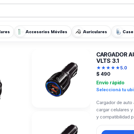
lares
Accesorios Móviles
Auriculares
Case
CARGADOR AU
VLTS 3.1
★
★
★
★
★
5.0
$
490
Envío rápido
Seleccioná tu ub
Cargador de auto 
cargar celulares y
y compatibilidad p