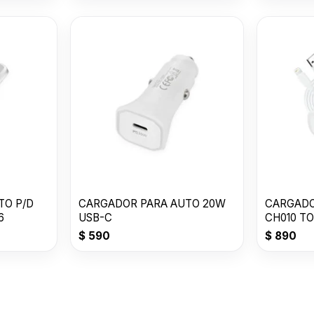
TO P/D
CARGADOR PARA AUTO 20W
CARGADO
6
USB-C
CH010 T
$
590
$
890