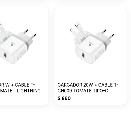
R W + CABLE T-
CARGADOR 20W + CABLE T-
OMATE - LIGHTNING
CH009 TOMATE TIPO-C
$
890