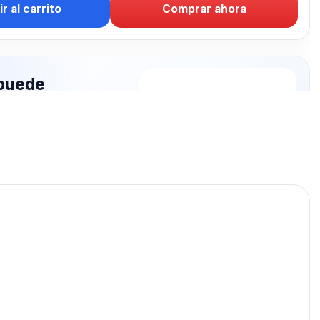
r al carrito
Comprar ahora
puede
rte: CARGADOR
publicados para seguir
RGADOR AUTO.
CARGADOR AUTO