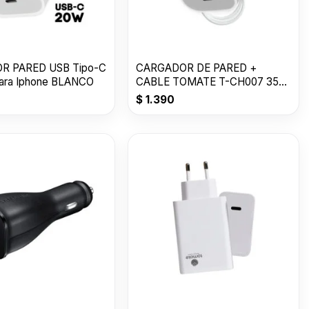
R PARED USB Tipo-C
CARGADOR DE PARED +
ra Iphone BLANCO
CABLE TOMATE T-CH007 35W
USB-C to C
$
1.390