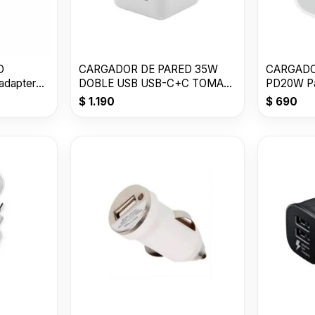
D
CARGADOR DE PARED 35W
CARGADO
dapter
DOBLE USB USB-C+C TOMATE
PD20W Pa
T-CH004
$
1.190
$
690