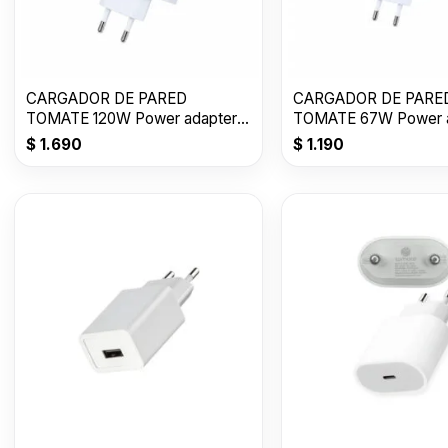
CARGADOR DE PARED
CARGADOR DE PARE
TOMATE 120W Power adapter
TOMATE 67W Power a
Suit USB T-CH018
Suit USB T-CH016
$
1.690
$
1.190