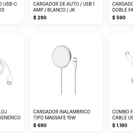
D USB-C
CARGADOR DE AUTO / USB 1
CARGADO
03
AMP / BLANCO / JK
DOBLE F
$
290
$
590
LOJ
CARGADOR INALAMBRICO
COMBO F
GENERICO
TIPO MAGSAFE 15W
CABLE US
TOMATE
$
690
$
1.190