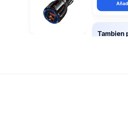
Añadi
Tambien 
interesa
AUTO
Mas productos 
explorando CA
Ver mas