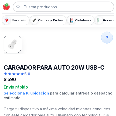
Ubicación
Cables y Fichas
Celulares
Accesor
?
CARGADOR PARA AUTO 20W USB-C
★
★
★
★
★
5.0
$
590
Envío rápido
Seleccioná tu ubicación
para calcular entrega o despacho
estimado..
Carga tu dispositivo a máxima velocidad mientras conduces
con este cargador para auto. Diseñado con tecnología USB-