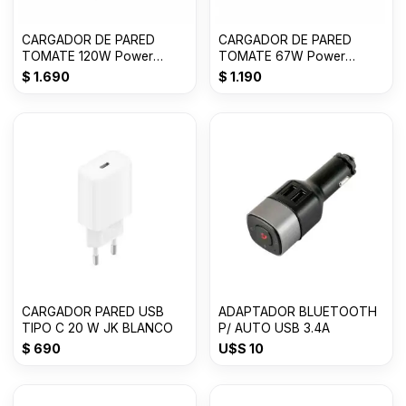
CARGADOR DE PARED
CARGADOR DE PARED
TOMATE 120W Power
TOMATE 67W Power
adapter Suit USB T-CH018
adapter Suit USB T-CH016
$
1.690
$
1.190
CARGADOR PARED USB
ADAPTADOR BLUETOOTH
TIPO C 20 W JK BLANCO
P/ AUTO USB 3.4A
$
690
U$S
10