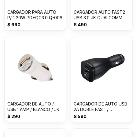
CARGADOR PARA AUTO
CARGADOR AUTO FAST2
P/D 20W PD+QC3.0 Q-006
USB 3.0 JK QUALCOMM
CHIP 12/24 VLTS 3.1
$
690
$
490
CARGADOR DE AUTO /
CARGADOR DE AUTO USB
USB 1 AMP / BLANCO / JK
2A DOBLE FAST /
SAMSUNG
$
290
$
590