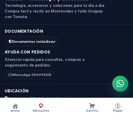
Tecnologia, accesorios y soluciones para tu dia a dia.
Compra facil y recibi en Montevideo y todo Uruguay
con Tomate.
DOCUMENTACIÓN
Documentos incluidos
AYUDA CON PEDIDOS
Atencion rapida para consultas, compras o
seguimiento de pedidos.
WhatsApp 096995313
Escri
UBICACIÓN
18 de Julio 1831, Montevideo
Horario: 9 a 18 hs
Inicio
Ubicación
Carrito
Pagar
Ver mapa
Instagram
Descripción
×
?
CARGADOR PARA AUTO 20W USB-C