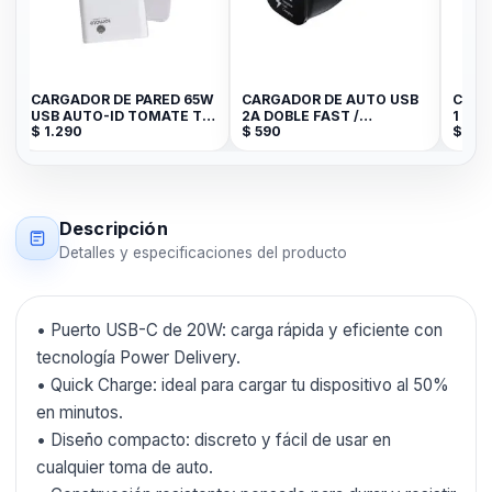
CARGADOR DE PARED 65W
CARGADOR DE AUTO USB
CARG
6
USB AUTO-ID TOMATE T-
2A DOBLE FAST /
1 AMP
$
1.290
$
590
$
29
CH005
SAMSUNG
Descripción
Detalles y especificaciones del producto
• Puerto USB-C de 20W: carga rápida y eficiente con
tecnología Power Delivery.
• Quick Charge: ideal para cargar tu dispositivo al 50%
en minutos.
• Diseño compacto: discreto y fácil de usar en
cualquier toma de auto.