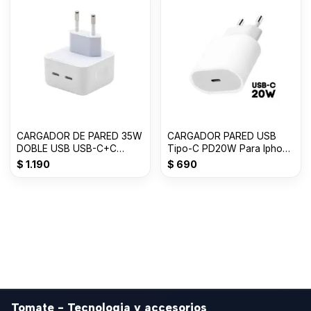
CARGADOR DE PARED 35W
CARGADOR PARED USB
DOBLE USB USB-C+C
Tipo-C PD20W Para Iphone
TOMATE T-CH004
BLANCO
$
1.190
$
690
Tomate - Tecnologia y accesorios