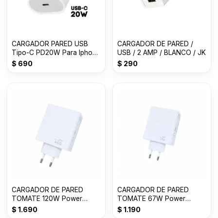
CARGADOR PARED USB
CARGADOR DE PARED /
Tipo-C PD20W Para Iphone
USB / 2 AMP / BLANCO / JK
BLANCO
$
690
$
290
CARGADOR DE PARED
CARGADOR DE PARED
TOMATE 120W Power
TOMATE 67W Power
adapter Suit USB T-CH018
adapter Suit USB T-CH016
$
1.690
$
1.190