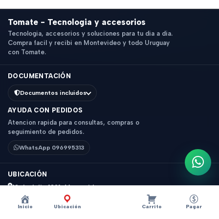
Tomate - Tecnologia y accesorios
Tecnologia, accesorios y soluciones para tu dia a dia.
Compra facil y recibi en Montevideo y todo Uruguay
con Tomate.
DOCUMENTACIÓN
Documentos incluidos
AYUDA CON PEDIDOS
Atencion rapida para consultas, compras o
seguimiento de pedidos.
WhatsApp 096995313
Escri
UBICACIÓN
18 de Julio 1831, Montevideo
Horario: 9 a 18 hs
Inicio
Ubicación
Carrito
Pagar