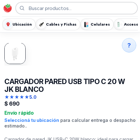
Ubicación
Cables y Fichas
Celulares
Accesor
?
CARGADOR PARED USB TIPO C 20 W
JK BLANCO
★
★
★
★
★
5.0
$
690
Envío rápido
Seleccioná tu ubicación
para calcular entrega o despacho
estimado..
Cargador de pared JK USB-C 20W blanco: ideal para cargar