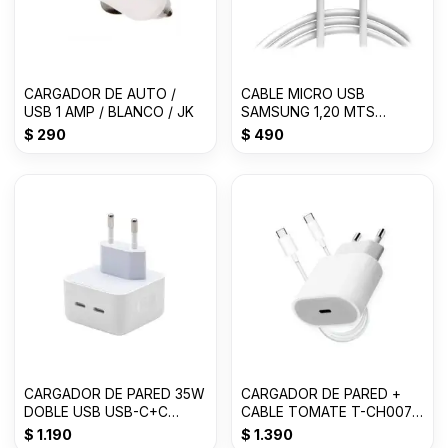
CARGADOR DE AUTO /
CABLE MICRO USB
USB 1 AMP / BLANCO / JK
SAMSUNG 1,20 MTS
BLANCO EP-DG9
$
290
$
490
CARGADOR DE PARED 35W
CARGADOR DE PARED +
DOBLE USB USB-C+C
CABLE TOMATE T-CH007
TOMATE T-CH004
35W USB-C to C
$
1.190
$
1.390