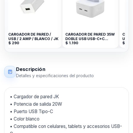
CARGADOR DE PARED /
CARGADOR DE PARED 35W
CARG
USB / 2 AMP / BLANCO / JK
DOBLE USB USB-C+C
USB-
$
290
$
1.190
$
99
TOMATE T-CH004
CH00
Descripción
Detalles y especificaciones del producto
• Cargador de pared JK
• Potencia de salida 20W
• Puerto USB Tipo-C
• Color blanco
• Compatible con celulares, tablets y accesorios USB-