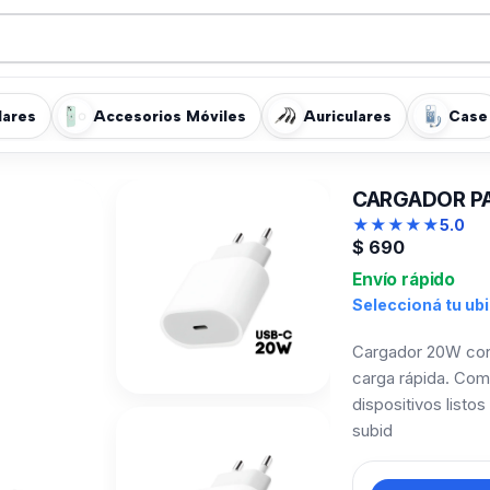
lares
Accesorios Móviles
Auriculares
Case
CARGADOR PA
★
★
★
★
★
5.0
$
690
Envío rápido
Seleccioná tu ub
Cargador 20W con 
carga rápida. Com
dispositivos listo
subid