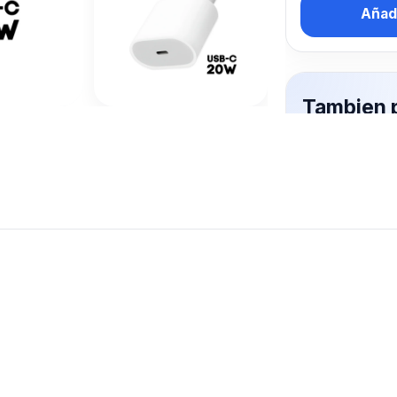
Añadi
Tambien 
interesa
PARED
Mas productos 
explorando CA
Ver mas