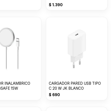
USB-C to C
$
1.390
R INALAMBRICO
CARGADOR PARED USB TIPO
GSAFE 15W
C 20 W JK BLANCO
$
690