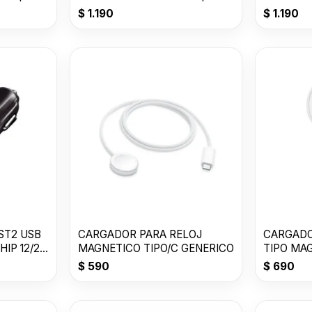
Suit USB T-CH016
T-CH004
$
1.190
$
1.190
ST2 USB
CARGADOR PARA RELOJ
CARGADO
IP 12/24
MAGNETICO TIPO/C GENERICO
TIPO MA
$
590
$
690