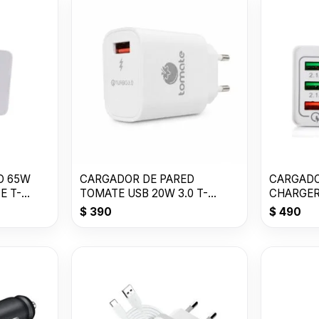
D 65W
CARGADOR DE PARED
CARGADO
E T-
TOMATE USB 20W 3.0 T-
CH001
$
390
$
490