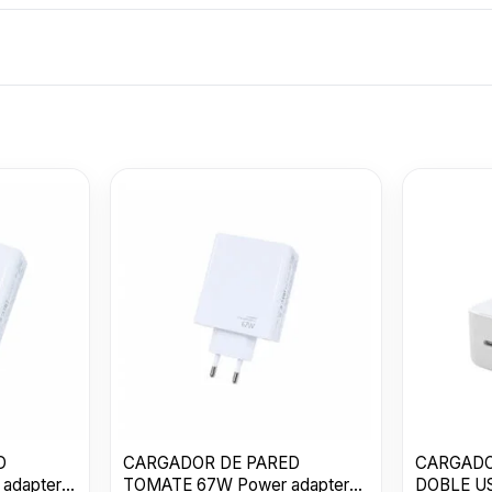
CARGADOR P
USB TIPO C 2
BLANCO
$
690
D
CARGADOR DE PARED
CARGADO
adapter
TOMATE 67W Power adapter
DOBLE USB 