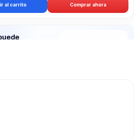
r al carrito
Comprar ahora
puede
rte: CARGADOR
publicados para seguir
RGADOR PARED.
CARGADOR PARED