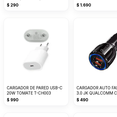
Suit USB T-CH018
$
290
$
1.690
CARGADOR DE PARED USB-C
CARGADOR AUTO FA
20W TOMATE T-CH003
3.0 JK QUALCOMM CH
VLTS 3.1
$
990
$
490